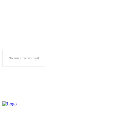
Filarmonica Banatul
Niciun articol afișat