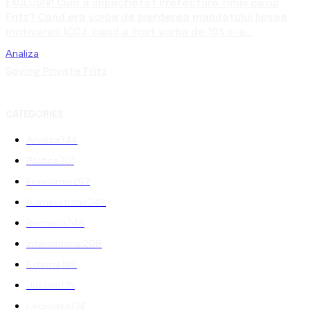
EXCLUSIV! Cum a împachetat Prefectura Timiș cazul
Fritz? Când era vorba de pierderea mandatului lipsea
motivarea ÎCCJ, când a fost vorba de 10% s-a...
Analiza
Saving Private Fritz
CATEGORIES
Analiza
344
Politica
301
Economie
267
Administratie
249
Romania
248
International
208
Externe
188
Justitie
175
Legislatie
174