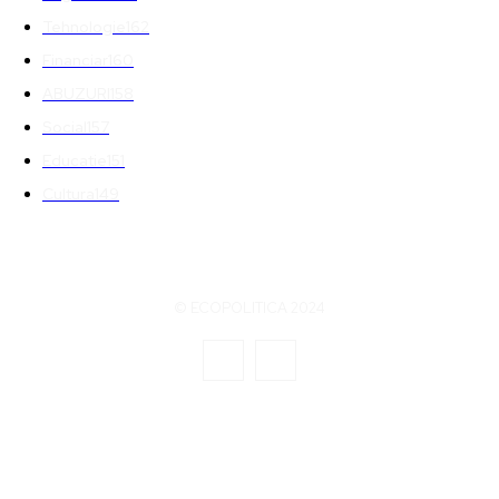
Tehnologie
162
Financiar
160
ABUZURI
158
Social
157
Educatie
151
Cultura
149
© ECOPOLITICA 2024