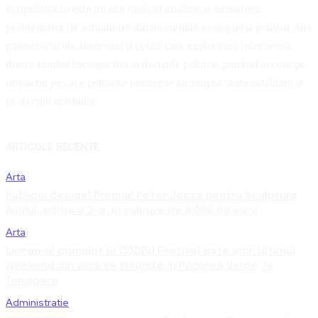
Ecopolitica.ro este un site dedicat analizei și dezbaterii
problemelor de actualitate din domeniile ecologiei și politicii. Aici
găsești articole, interviuri și opinii care explorează intersecția
dintre mediul înconjurător și deciziile politice, punând accent pe
impactul pe care politicile publice le au asupra sustenabilității și
protecției mediului.
ARTICOLE RECENTE
Arta
Publicul decide! Premiul Peter Jecza pentru Sculptura
Anului, ediția a 3-a, în valoare de 8.000 de euro
Arta
Lineup-ul complet la CODRU Festival este aici. Ultimul
weekend din vară se trăiește în Pădurea Verde, la
Timișoara
Administratie