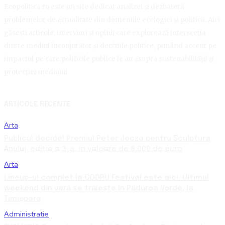
Ecopolitica.ro este un site dedicat analizei și dezbaterii
problemelor de actualitate din domeniile ecologiei și politicii. Aici
găsești articole, interviuri și opinii care explorează intersecția
dintre mediul înconjurător și deciziile politice, punând accent pe
impactul pe care politicile publice le au asupra sustenabilității și
protecției mediului.
ARTICOLE RECENTE
Arta
Publicul decide! Premiul Peter Jecza pentru Sculptura
Anului, ediția a 3-a, în valoare de 8.000 de euro
Arta
Lineup-ul complet la CODRU Festival este aici. Ultimul
weekend din vară se trăiește în Pădurea Verde, la
Timișoara
Administratie