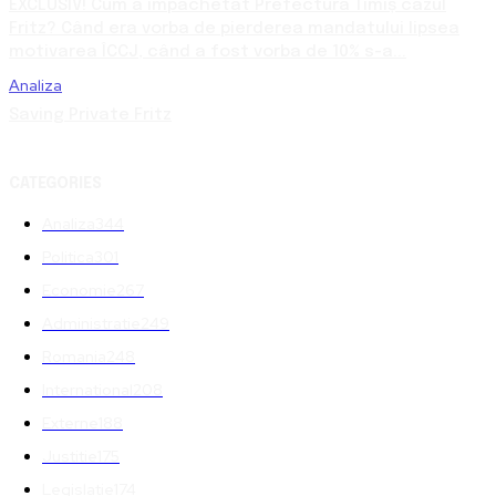
EXCLUSIV! Cum a împachetat Prefectura Timiș cazul
Fritz? Când era vorba de pierderea mandatului lipsea
motivarea ÎCCJ, când a fost vorba de 10% s-a...
Analiza
Saving Private Fritz
CATEGORIES
Analiza
344
Politica
301
Economie
267
Administratie
249
Romania
248
International
208
Externe
188
Justitie
175
Legislatie
174