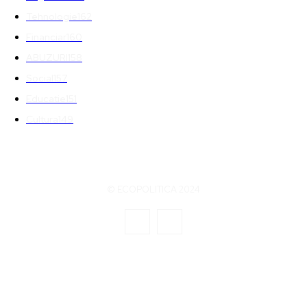
Tehnologie
162
Financiar
160
ABUZURI
158
Social
157
Educatie
151
Cultura
149
© ECOPOLITICA 2024