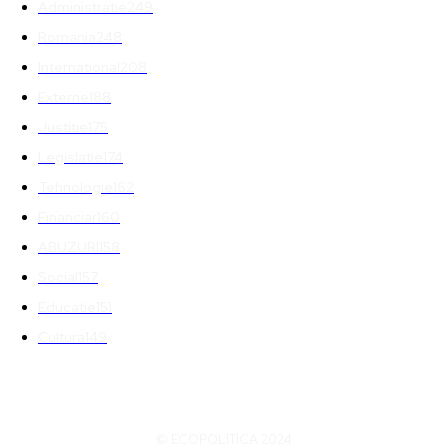
Administratie
249
Romania
248
International
208
Externe
188
Justitie
175
Legislatie
174
Tehnologie
162
Financiar
160
ABUZURI
158
Social
157
Educatie
151
Cultura
149
© ECOPOLITICA 2024