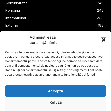
Administratie
249
Romania
248
International
208
Externe
188
Justitie
175
Administrează
Legislatie
174
consimțământul
Tehnologie
162
Pentru a oferi cea mai bună experiență, folosim tehnologii, cum ar fi
Financiar
160
cookie-uri, pentru a stoca și/sau accesa informațiile despre dispozitive.
Consimțământul pentru aceste tehnologii ne permite să procesăm date,
ABUZURI
158
cum ar fi comportamentul de navigare sau ID-uri unice pe acest site.
Social
157
Dacă nu îți dai consimțământul sau îți retragi consimțământul dat poate
avea afecte negative asupra unor anumite funcționalități și funcții.
Educatie
151
Cultura
149
Acceptă
Refuză
© ECOPOLITICA 2024