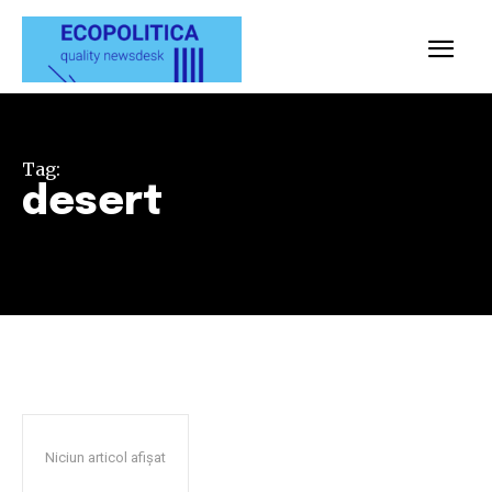
Tag:
desert
Niciun articol afișat