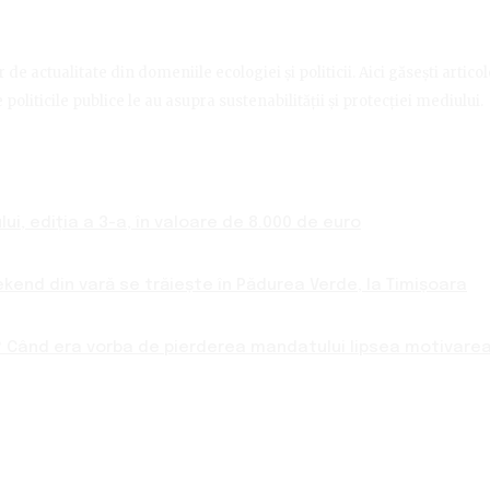
de actualitate din domeniile ecologiei și politicii. Aici găsești artico
politicile publice le au asupra sustenabilității și protecției mediului.
ui, ediția a 3-a, în valoare de 8.000 de euro
ekend din vară se trăiește în Pădurea Verde, la Timișoara
 Când era vorba de pierderea mandatului lipsea motivarea 