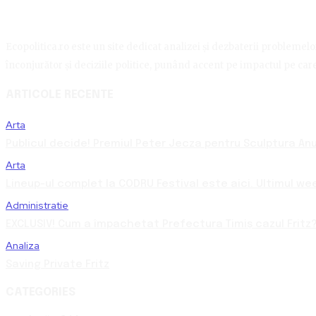
Ecopolitica.ro este un site dedicat analizei și dezbaterii problemelor 
înconjurător și deciziile politice, punând accent pe impactul pe care 
ARTICOLE RECENTE
Arta
Publicul decide! Premiul Peter Jecza pentru Sculptura Anul
Arta
Lineup-ul complet la CODRU Festival este aici. Ultimul we
Administratie
EXCLUSIV! Cum a împachetat Prefectura Timiș cazul Fritz?
Analiza
Saving Private Fritz
CATEGORIES