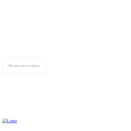
Constanţa
Niciun articol afișat