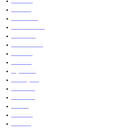
Analiza
344
Politica
301
Economie
267
Administratie
249
Romania
248
International
208
Externe
188
Justitie
175
Legislatie
174
Tehnologie
162
Financiar
160
ABUZURI
158
Social
157
Educatie
151
Cultura
149