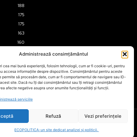
188
175
175
163
160
158
Administrează consimțământul
157
ri cea mai bună experiență, folosim tehnologii, cum ar fi cookie-uri, pentru
151
au accesa informațiile despre dispozitive. Consimțământul pentru aceste
ne permite să procesăm date, cum ar fi comportamentul de navigare sau ID-
149
 acest site. Dacă nu îți dai consimțământul sau îți retragi consimțământul
ea afecte negative asupra unor anumite funcționalități și funcții.
nistrează serviciile
ceptă
Refuză
Vezi preferințele
ECOPOLITICA-un site dedicat analizei și politicii.