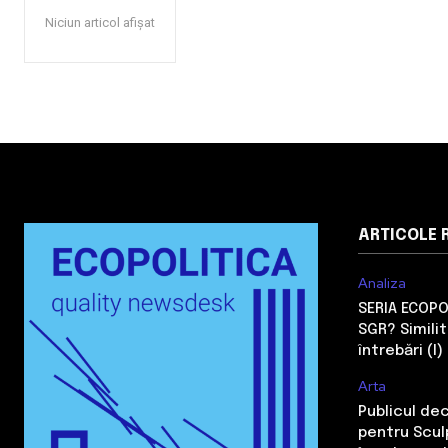
Niciun articol afișat
ARTICOLE 
Analiza
SERIA ECOPO
SGR? Simili
întrebări (I)
Arta
Publicul de
pentru Sculp