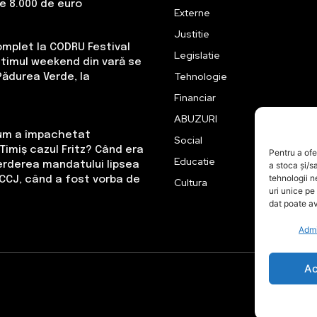
de 8.000 de euro
Externe
Justitie
omplet la CODRU Festival
Legislatie
Ultimul weekend din vară se
Tehnologie
Pădurea Verde, la
Financiar
ABUZURI
Cum a împachetat
Social
Timiș cazul Fritz? Când era
Pentru a ofe
Educatie
erderea mandatului lipsea
a stoca și/s
tehnologii 
CCJ, când a fost vorba de
Cultura
uri unice pe
dat poate av
Admi
Ac