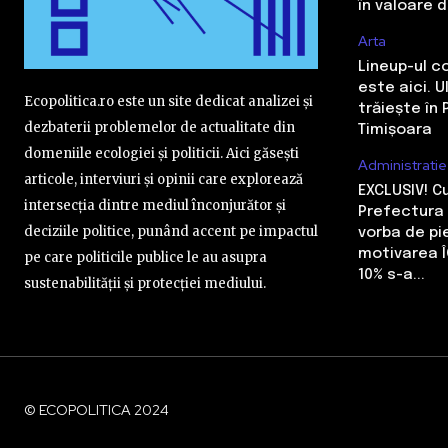
în valoare 
Arta
Lineup-ul c
este aici. 
Ecopolitica.ro este un site dedicat analizei și
trăiește în 
dezbaterii problemelor de actualitate din
Timișoara
domeniile ecologiei și politicii. Aici găsești
Administratie
articole, interviuri și opinii care explorează
EXCLUSIV! 
intersecția dintre mediul înconjurător și
Prefectura 
deciziile politice, punând accent pe impactul
vorba de pi
motivarea Î
pe care politicile publice le au asupra
10% s-a...
sustenabilității și protecției mediului.
© ECOPOLITICA 2024