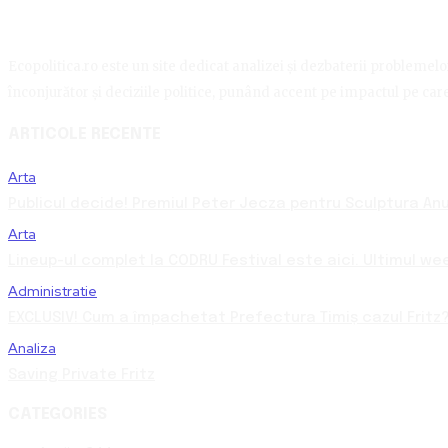
Ecopolitica.ro este un site dedicat analizei și dezbaterii problemelor 
înconjurător și deciziile politice, punând accent pe impactul pe care 
ARTICOLE RECENTE
Arta
Publicul decide! Premiul Peter Jecza pentru Sculptura Anul
Arta
Lineup-ul complet la CODRU Festival este aici. Ultimul we
Administratie
EXCLUSIV! Cum a împachetat Prefectura Timiș cazul Fritz?
Analiza
Saving Private Fritz
CATEGORIES