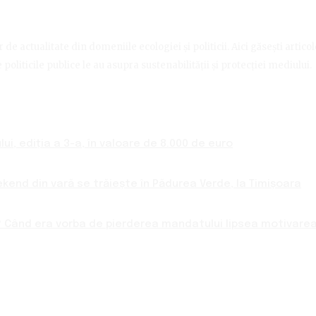
de actualitate din domeniile ecologiei și politicii. Aici găsești artico
politicile publice le au asupra sustenabilității și protecției mediului.
ui, ediția a 3-a, în valoare de 8.000 de euro
ekend din vară se trăiește în Pădurea Verde, la Timișoara
 Când era vorba de pierderea mandatului lipsea motivarea 