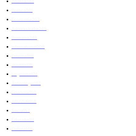
Analiza
344
Politica
301
Economie
267
Administratie
249
Romania
248
International
208
Externe
188
Justitie
175
Legislatie
174
Tehnologie
162
Financiar
160
ABUZURI
158
Social
157
Educatie
151
Cultura
149