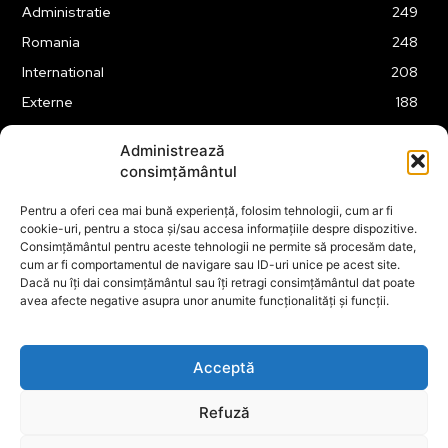
Administratie
249
Romania
248
International
208
Externe
188
Justitie
175
Administrează
Legislatie
174
consimțământul
Tehnologie
162
Pentru a oferi cea mai bună experiență, folosim tehnologii, cum ar fi
Financiar
160
cookie-uri, pentru a stoca și/sau accesa informațiile despre dispozitive.
Consimțământul pentru aceste tehnologii ne permite să procesăm date,
ABUZURI
158
cum ar fi comportamentul de navigare sau ID-uri unice pe acest site.
Social
157
Dacă nu îți dai consimțământul sau îți retragi consimțământul dat poate
avea afecte negative asupra unor anumite funcționalități și funcții.
Educatie
151
Cultura
149
Acceptă
Refuză
© ECOPOLITICA 2024