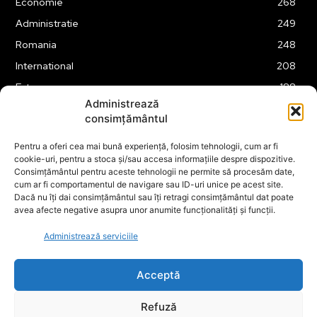
Economie
268
Administratie
249
Romania
248
International
208
Externe
188
Administrează
Justitie
175
consimțământul
Legislatie
175
Pentru a oferi cea mai bună experiență, folosim tehnologii, cum ar fi
Tehnologie
163
cookie-uri, pentru a stoca și/sau accesa informațiile despre dispozitive.
Financiar
160
Consimțământul pentru aceste tehnologii ne permite să procesăm date,
cum ar fi comportamentul de navigare sau ID-uri unice pe acest site.
ABUZURI
158
Dacă nu îți dai consimțământul sau îți retragi consimțământul dat poate
avea afecte negative asupra unor anumite funcționalități și funcții.
Social
157
Educatie
151
Administrează serviciile
Cultura
149
Acceptă
Refuză