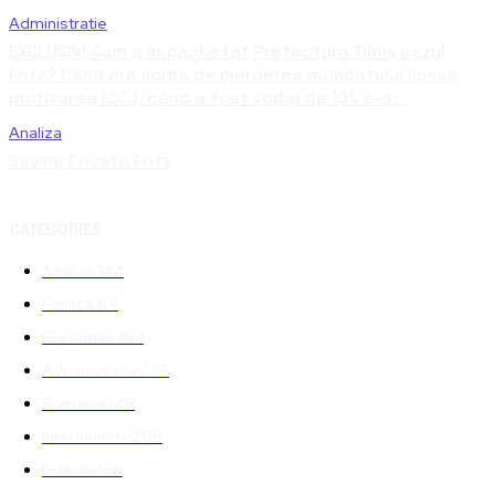
Administratie
EXCLUSIV! Cum a împachetat Prefectura Timiș cazul
Fritz? Când era vorba de pierderea mandatului lipsea
motivarea ÎCCJ, când a fost vorba de 10% s-a...
Analiza
Saving Private Fritz
CATEGORIES
Analiza
344
Politica
301
Economie
267
Administratie
249
Romania
248
International
208
Externe
188