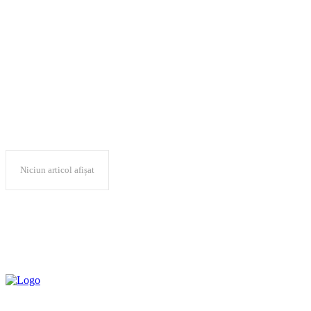
combaterea stirilor
false
Niciun articol afișat