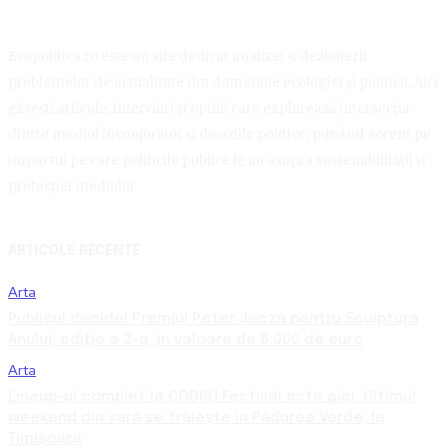
Ecopolitica.ro este un site dedicat analizei și dezbaterii
problemelor de actualitate din domeniile ecologiei și politicii. Aici
găsești articole, interviuri și opinii care explorează intersecția
dintre mediul înconjurător și deciziile politice, punând accent pe
impactul pe care politicile publice le au asupra sustenabilității și
protecției mediului.
ARTICOLE RECENTE
Arta
Publicul decide! Premiul Peter Jecza pentru Sculptura
Anului, ediția a 3-a, în valoare de 8.000 de euro
Arta
Lineup-ul complet la CODRU Festival este aici. Ultimul
weekend din vară se trăiește în Pădurea Verde, la
Timișoara