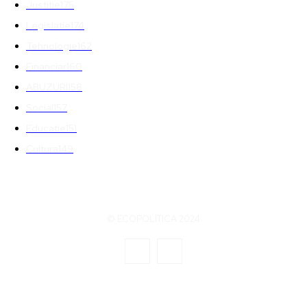
Justitie
175
Legislatie
174
Tehnologie
162
Financiar
160
ABUZURI
158
Social
157
Educatie
151
Cultura
149
© ECOPOLITICA 2024