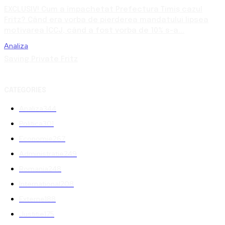
EXCLUSIV! Cum a împachetat Prefectura Timiș cazul
Fritz? Când era vorba de pierderea mandatului lipsea
motivarea ÎCCJ, când a fost vorba de 10% s-a...
Analiza
Saving Private Fritz
CATEGORIES
Analiza
344
Politica
301
Economie
267
Administratie
249
Romania
248
International
208
Externe
188
Justitie
175