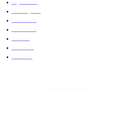
Legislatie
174
Tehnologie
162
Financiar
160
ABUZURI
158
Social
157
Educatie
151
Cultura
149
© ECOPOLITICA 2024