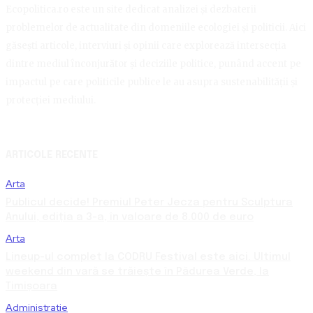
Ecopolitica.ro este un site dedicat analizei și dezbaterii
problemelor de actualitate din domeniile ecologiei și politicii. Aici
găsești articole, interviuri și opinii care explorează intersecția
dintre mediul înconjurător și deciziile politice, punând accent pe
impactul pe care politicile publice le au asupra sustenabilității și
protecției mediului.
ARTICOLE RECENTE
Arta
Publicul decide! Premiul Peter Jecza pentru Sculptura
Anului, ediția a 3-a, în valoare de 8.000 de euro
Arta
Lineup-ul complet la CODRU Festival este aici. Ultimul
weekend din vară se trăiește în Pădurea Verde, la
Timișoara
Administratie