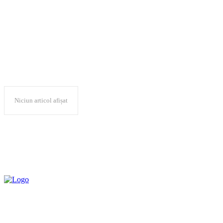
combatere frauda
Niciun articol afișat