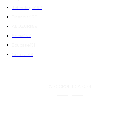
Tehnologie
162
Financiar
160
ABUZURI
158
Social
157
Educatie
151
Cultura
149
© ECOPOLITICA 2024