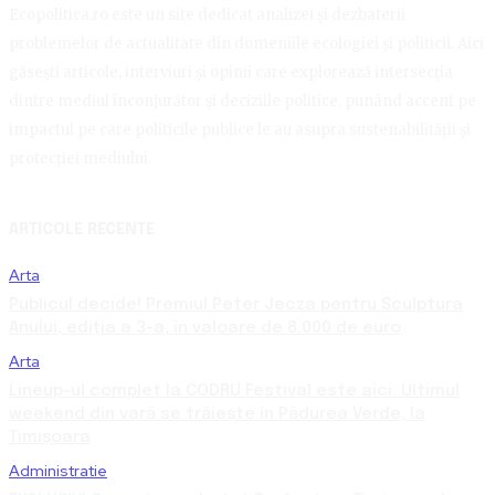
Ecopolitica.ro este un site dedicat analizei și dezbaterii
problemelor de actualitate din domeniile ecologiei și politicii. Aici
găsești articole, interviuri și opinii care explorează intersecția
dintre mediul înconjurător și deciziile politice, punând accent pe
impactul pe care politicile publice le au asupra sustenabilității și
protecției mediului.
ARTICOLE RECENTE
Arta
Publicul decide! Premiul Peter Jecza pentru Sculptura
Anului, ediția a 3-a, în valoare de 8.000 de euro
Arta
Lineup-ul complet la CODRU Festival este aici. Ultimul
weekend din vară se trăiește în Pădurea Verde, la
Timișoara
Administratie