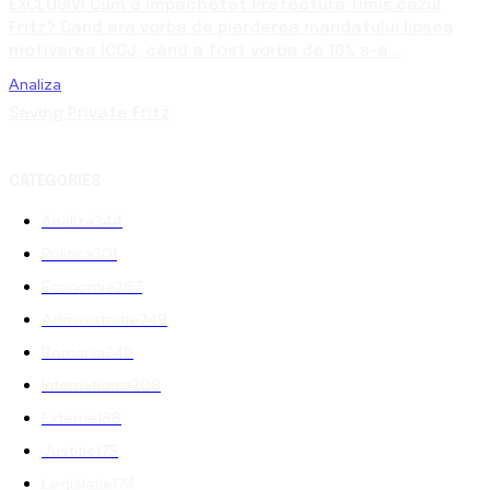
EXCLUSIV! Cum a împachetat Prefectura Timiș cazul
Fritz? Când era vorba de pierderea mandatului lipsea
motivarea ÎCCJ, când a fost vorba de 10% s-a...
Analiza
Saving Private Fritz
CATEGORIES
Analiza
344
Politica
301
Economie
267
Administratie
249
Romania
248
International
208
Externe
188
Justitie
175
Legislatie
174