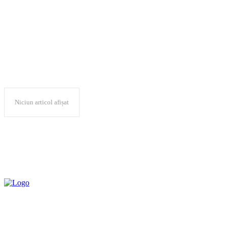
„Best in test”
Niciun articol afișat