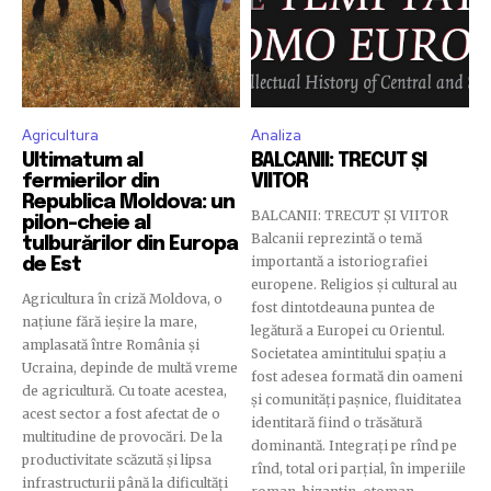
Agricultura
Analiza
Ultimatum al
BALCANII: TRECUT ȘI
fermierilor din
VIITOR
Republica Moldova: un
BALCANII: TRECUT ȘI VIITOR
pilon-cheie al
Balcanii reprezintă o temă
tulburărilor din Europa
importantă a istoriografiei
de Est
europene. Religios și cultural au
Agricultura în criză Moldova, o
fost dintotdeauna puntea de
națiune fără ieșire la mare,
legătură a Europei cu Orientul.
amplasată între România și
Societatea amintitului spațiu a
Ucraina, depinde de multă vreme
fost adesea formată din oameni
de agricultură. Cu toate acestea,
și comunități pașnice, fluiditatea
acest sector a fost afectat de o
identitară fiind o trăsătură
multitudine de provocări. De la
dominantă. Integrați pe rînd pe
productivitate scăzută și lipsa
rînd, total ori parțial, în imperiile
infrastructurii până la dificultăți