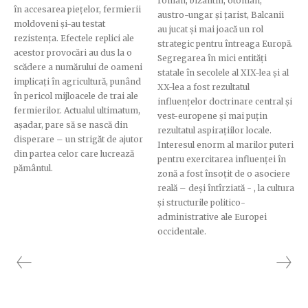
roman, bizantin, otoman,
în accesarea piețelor, fermierii
austro-ungar și țarist, Balcanii
moldoveni și-au testat
au jucat și mai joacă un rol
rezistența. Efectele replici ale
strategic pentru întreaga Europă.
acestor provocări au dus la o
Segregarea în mici entități
scădere a numărului de oameni
statale în secolele al XIX-lea și al
implicați în agricultură, punând
XX-lea a fost rezultatul
în pericol mijloacele de trai ale
influențelor doctrinare central și
fermierilor. Actualul ultimatum,
vest-europene și mai puțin
așadar, pare să se nască din
rezultatul aspirațiilor locale.
disperare – un strigăt de ajutor
Interesul enorm al marilor puteri
din partea celor care lucrează
pentru exercitarea influenței în
pământul.
zonă a fost însoțit de o asociere
reală – deși întîrziată - , la cultura
și structurile politico-
administrative ale Europei
occidentale.