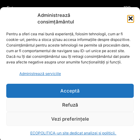
Externe
188
Administrează
Justitie
175
consimțământul
Legislatie
174
Pentru a oferi cea mai bună experiență, folosim tehnologii, cum ar fi
Tehnologie
162
cookie-uri, pentru a stoca și/sau accesa informațiile despre dispozitive.
Financiar
160
Consimțământul pentru aceste tehnologii ne permite să procesăm date,
cum ar fi comportamentul de navigare sau ID-uri unice pe acest site.
ABUZURI
158
Dacă nu îți dai consimțământul sau îți retragi consimțământul dat poate
avea afecte negative asupra unor anumite funcționalități și funcții.
Social
157
Educatie
151
Administrează serviciile
Cultura
149
Acceptă
Refuză
© ECOPOLITICA 2024
Vezi preferințele
ECOPOLITICA-un site dedicat analizei și politicii.