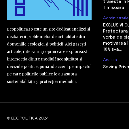
trăiește în 
Timișoara
Administratie
EXCLUSIV! 
Ecopolitica.ro este un site dedicat analizei și
Prefectura 
dezbaterii problemelor de actualitate din
vorba de pi
motivarea Î
domeniile ecologiei și politicii. Aici găsești
10% s-a...
articole, interviuri și opinii care explorează
intersecția dintre mediul înconjurător și
Analiza
deciziile politice, punând accent pe impactul
Saving Priva
pe care politicile publice le au asupra
sustenabilității și protecției mediului.
© ECOPOLITICA 2024