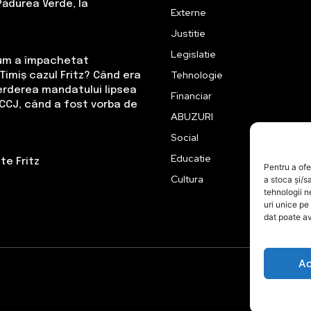
Pădurea Verde, la
Externe
Justitie
Legislatie
Cum a împachetat
Tehnologie
Timiș cazul Fritz? Când era
erderea mandatului lipsea
Financiar
CCJ, când a fost vorba de
ABUZURI
Social
Educatie
te Fritz
Pentru a ofe
Cultura
a stoca și/s
tehnologii 
uri unice pe
dat poate av
Ac