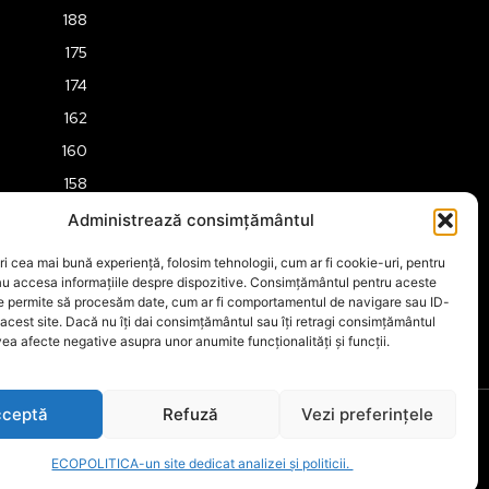
188
175
174
162
160
158
157
Administrează consimțământul
151
ri cea mai bună experiență, folosim tehnologii, cum ar fi cookie-uri, pentru
149
au accesa informațiile despre dispozitive. Consimțământul pentru aceste
ne permite să procesăm date, cum ar fi comportamentul de navigare sau ID-
 acest site. Dacă nu îți dai consimțământul sau îți retragi consimțământul
ea afecte negative asupra unor anumite funcționalități și funcții.
ceptă
Refuză
Vezi preferințele
ECOPOLITICA-un site dedicat analizei și politicii.