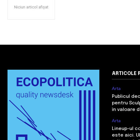
Niciun articol afișat
ARTICOLE 
Arta
Publicul de
pentru Sculp
în valoare 
Arta
Lineup-ul c
este aici. 