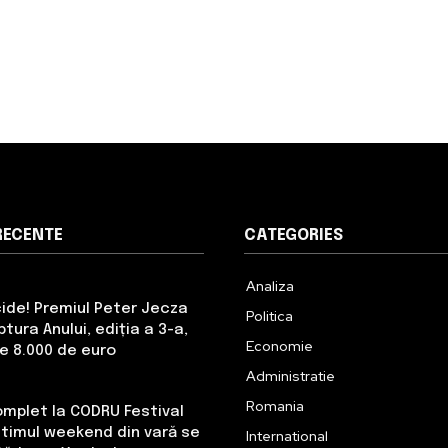
RECENTE
CATEGORIES
Analiza
cide! Premiul Peter Jecza
Politica
tura Anului, ediția a 3-a,
Economie
de 8.000 de euro
Administratie
Romania
omplet la CODRU Festival
Ultimul weekend din vară se
International