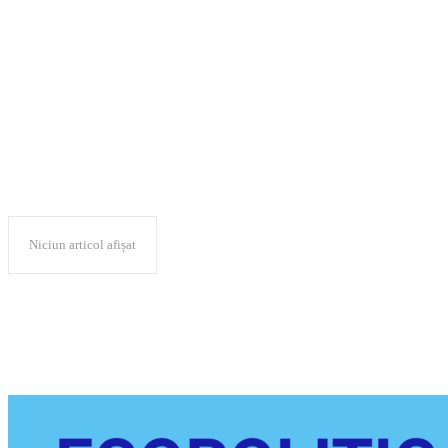
„Armonii în Văile
Comeatului”
Niciun articol afișat