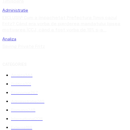
Timișoara
Administratie
EXCLUSIV! Cum a împachetat Prefectura Timiș cazul
Fritz? Când era vorba de pierderea mandatului lipsea
motivarea ÎCCJ, când a fost vorba de 10% s-a...
Analiza
Saving Private Fritz
CATEGORIES
Analiza
344
Politica
301
Economie
267
Administratie
249
Romania
248
International
208
Externe
188