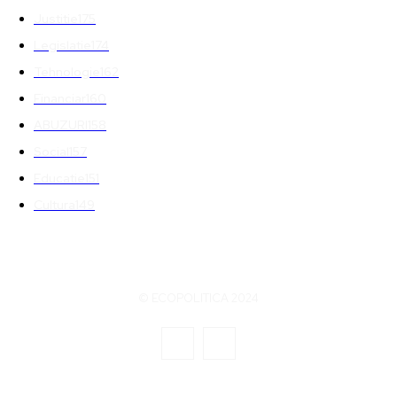
Justitie
175
Legislatie
174
Tehnologie
162
Financiar
160
ABUZURI
158
Social
157
Educatie
151
Cultura
149
© ECOPOLITICA 2024