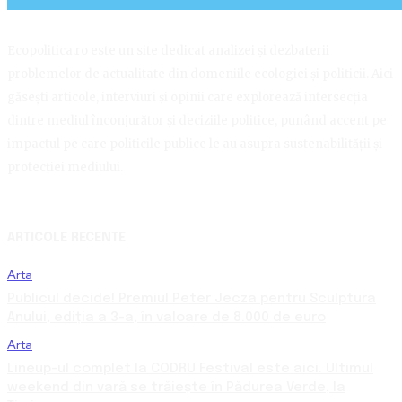
Ecopolitica.ro este un site dedicat analizei și dezbaterii
problemelor de actualitate din domeniile ecologiei și politicii. Aici
găsești articole, interviuri și opinii care explorează intersecția
dintre mediul înconjurător și deciziile politice, punând accent pe
impactul pe care politicile publice le au asupra sustenabilității și
protecției mediului.
ARTICOLE RECENTE
Arta
Publicul decide! Premiul Peter Jecza pentru Sculptura
Anului, ediția a 3-a, în valoare de 8.000 de euro
Arta
Lineup-ul complet la CODRU Festival este aici. Ultimul
weekend din vară se trăiește în Pădurea Verde, la