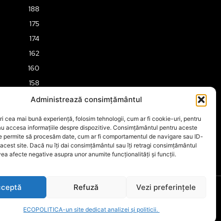
188
175
174
162
160
158
157
Administrează consimțământul
151
ri cea mai bună experiență, folosim tehnologii, cum ar fi cookie-uri, pentru
149
au accesa informațiile despre dispozitive. Consimțământul pentru aceste
ne permite să procesăm date, cum ar fi comportamentul de navigare sau ID-
 acest site. Dacă nu îți dai consimțământul sau îți retragi consimțământul
ea afecte negative asupra unor anumite funcționalități și funcții.
ceptă
Refuză
Vezi preferințele
ECOPOLITICA-un site dedicat analizei și politicii.