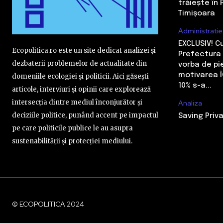
trăiește în 
Timișoara
Administratie
EXCLUSIV! 
Ecopolitica.ro este un site dedicat analizei și
Prefectura 
dezbaterii problemelor de actualitate din
vorba de pi
motivarea Î
domeniile ecologiei și politicii. Aici găsești
10% s-a...
articole, interviuri și opinii care explorează
intersecția dintre mediul înconjurător și
Analiza
deciziile politice, punând accent pe impactul
Saving Priva
pe care politicile publice le au asupra
sustenabilității și protecției mediului.
© ECOPOLITICA 2024