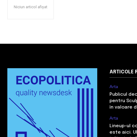
Niciun articol afișat
ARTICOLE 
Arta
Publicul de
pentru Sculp
în valoare 
Arta
Lineup-ul c
este aici. 