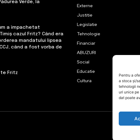
Pădurea Verde, la
Externe
Justitie
Legislatie
Cum a împachetat
Tehnologie
Timiș cazul Fritz? Când era
erderea mandatului lipsea
Financiar
CCJ, când a fost vorba de
ABUZURI
Social
Educatie
te Fritz
Pentru a ofe
Cultura
a stoca și/s
tehnologii 
uri unice pe
dat poate av
Ac