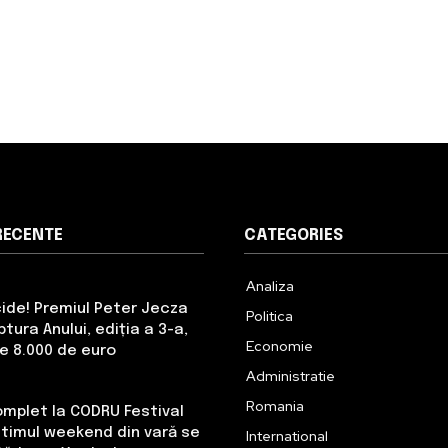
RECENTE
CATEGORIES
Analiza
cide! Premiul Peter Jecza
Politica
tura Anului, ediția a 3-a,
Economie
de 8.000 de euro
Administratie
Romania
omplet la CODRU Festival
Ultimul weekend din vară se
International