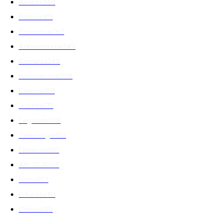
Analiza
344
Politica
301
Economie
267
Administratie
249
Romania
248
International
208
Externe
188
Justitie
175
Legislatie
174
Tehnologie
162
Financiar
160
ABUZURI
158
Social
157
Educatie
151
Cultura
149