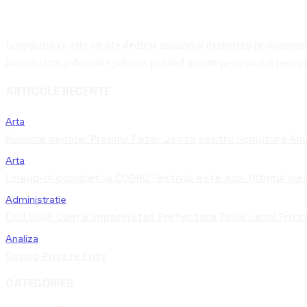
Ecopolitica.ro este un site dedicat analizei și dezbaterii problemelor 
înconjurător și deciziile politice, punând accent pe impactul pe care 
ARTICOLE RECENTE
Arta
Publicul decide! Premiul Peter Jecza pentru Sculptura Anul
Arta
Lineup-ul complet la CODRU Festival este aici. Ultimul we
Administratie
EXCLUSIV! Cum a împachetat Prefectura Timiș cazul Fritz?
Analiza
Saving Private Fritz
CATEGORIES