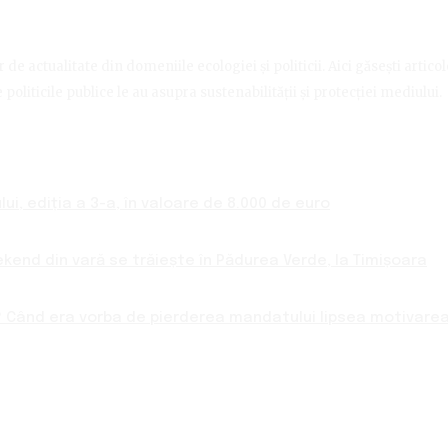
de actualitate din domeniile ecologiei și politicii. Aici găsești artico
politicile publice le au asupra sustenabilității și protecției mediului.
ui, ediția a 3-a, în valoare de 8.000 de euro
ekend din vară se trăiește în Pădurea Verde, la Timișoara
 Când era vorba de pierderea mandatului lipsea motivarea 