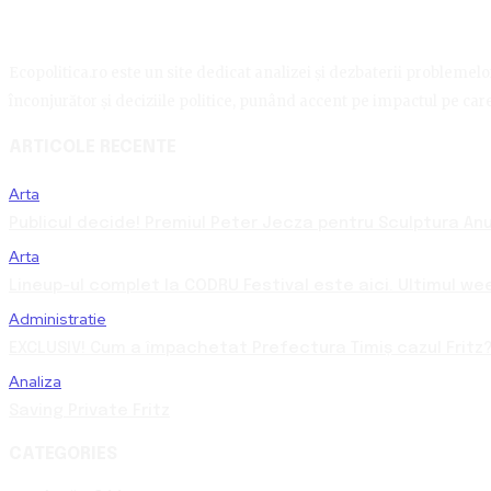
Ecopolitica.ro este un site dedicat analizei și dezbaterii problemelor 
înconjurător și deciziile politice, punând accent pe impactul pe care 
ARTICOLE RECENTE
Arta
Publicul decide! Premiul Peter Jecza pentru Sculptura Anul
Arta
Lineup-ul complet la CODRU Festival este aici. Ultimul we
Administratie
EXCLUSIV! Cum a împachetat Prefectura Timiș cazul Fritz?
Analiza
Saving Private Fritz
CATEGORIES