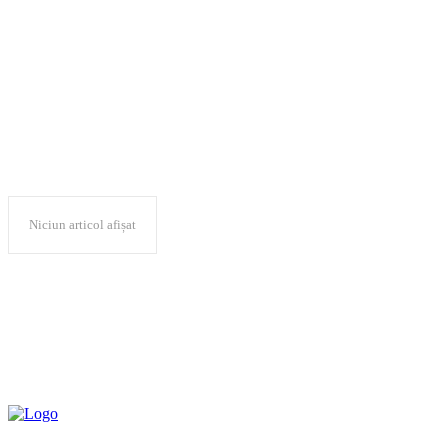
anchete parlam
Niciun articol afișat