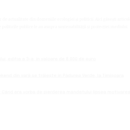
de actualitate din domeniile ecologiei și politicii. Aici găsești artico
politicile publice le au asupra sustenabilității și protecției mediului.
ui, ediția a 3-a, în valoare de 8.000 de euro
ekend din vară se trăiește în Pădurea Verde, la Timișoara
 Când era vorba de pierderea mandatului lipsea motivarea 