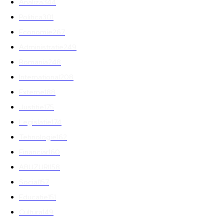
Analiza
344
Politica
301
Economie
267
Administratie
249
Romania
248
International
208
Externe
188
Justitie
175
Legislatie
174
Tehnologie
162
Financiar
160
ABUZURI
158
Social
157
Educatie
151
Cultura
149