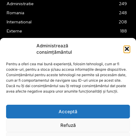
Administratie
249
Romania
248
International
208
Externe
188
Justitie
175
Administrează
Legislatie
174
consimțământul
Tehnologie
162
Pentru a oferi cea mai bună experiență, folosim tehnologii, cum ar fi
Financiar
160
cookie-uri, pentru a stoca și/sau accesa informațiile despre dispozitive.
Consimțământul pentru aceste tehnologii ne permite să procesăm date,
ABUZURI
158
cum ar fi comportamentul de navigare sau ID-uri unice pe acest site.
Social
157
Dacă nu îți dai consimțământul sau îți retragi consimțământul dat poate
avea afecte negative asupra unor anumite funcționalități și funcții.
Educatie
151
Cultura
149
Acceptă
Refuză
© ECOPOLITICA 2024