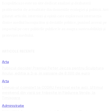
Ecopolitica.ro este un site dedicat analizei și dezbaterii
problemelor de actualitate din domeniile ecologiei și politicii. Aici
găsești articole, interviuri și opinii care explorează intersecția
dintre mediul înconjurător și deciziile politice, punând accent pe
impactul pe care politicile publice le au asupra sustenabilității și
protecției mediului.
ARTICOLE RECENTE
Arta
Publicul decide! Premiul Peter Jecza pentru Sculptura
Anului, ediția a 3-a, în valoare de 8.000 de euro
Arta
Lineup-ul complet la CODRU Festival este aici. Ultimul
weekend din vară se trăiește în Pădurea Verde, la
Timișoara
Administratie