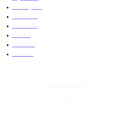
Tehnologie
162
Financiar
160
ABUZURI
158
Social
157
Educatie
151
Cultura
149
© ECOPOLITICA 2024