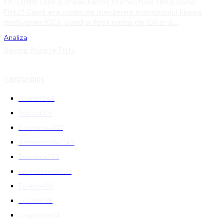
EXCLUSIV! Cum a împachetat Prefectura Timiș cazul
Fritz? Când era vorba de pierderea mandatului lipsea
motivarea ÎCCJ, când a fost vorba de 10% s-a...
Analiza
Saving Private Fritz
CATEGORIES
Analiza
344
Politica
301
Economie
267
Administratie
249
Romania
248
International
208
Externe
188
Justitie
175
Legislatie
174