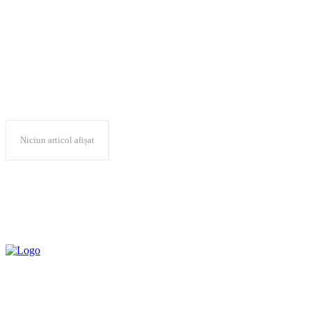
Alexandru Dedu
Niciun articol afișat