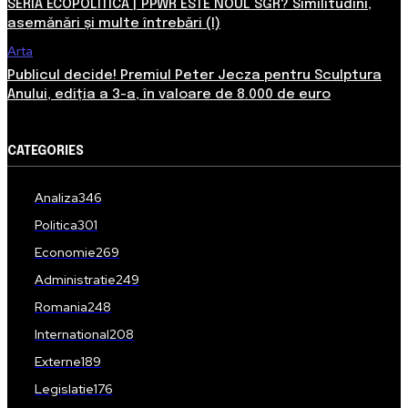
SERIA ECOPOLITICA | PPWR ESTE NOUL SGR? Similitudini,
asemănări și multe întrebări (I)
Arta
Publicul decide! Premiul Peter Jecza pentru Sculptura
Anului, ediția a 3-a, în valoare de 8.000 de euro
CATEGORIES
Analiza
346
Politica
301
Economie
269
Administratie
249
Romania
248
International
208
Externe
189
Legislatie
176