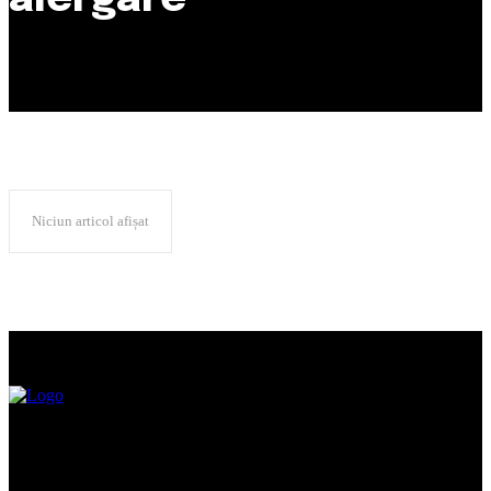
alergare
Niciun articol afișat