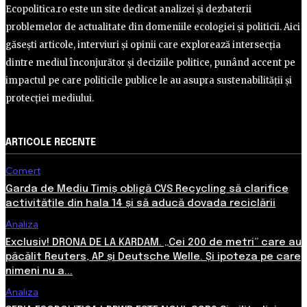
Ecopolitica.ro este un site dedicat analizei și dezbaterii
problemelor de actualitate din domeniile ecologiei și politicii. Aici
găsești articole, interviuri și opinii care explorează intersecția
dintre mediul înconjurător și deciziile politice, punând accent pe
impactul pe care politicile publice le au asupra sustenabilității și
protecției mediului.
ARTICOLE RECENTE
Comert
Garda de Mediu Timiș obligă CVS Recycling să clarifice
activitățile din hala 14 și să aducă dovada reciclării
Analiza
Exclusiv! DRONA DE LA KARDAM. „Cei 200 de metri” care au
păcălit Reuters, AP și Deutsche Welle. Și ipoteza pe care
nimeni nu a...
Analiza