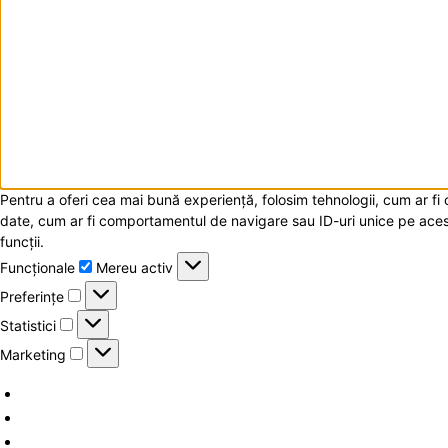
Pentru a oferi cea mai bună experiență, folosim tehnologii, cum ar f
date, cum ar fi comportamentul de navigare sau ID-uri unice pe acest
funcții.
Funcționale
Funcționale
Mereu activ
Preferințe
Preferințe
Statistici
Statistici
Marketing
Marketing