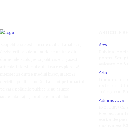
ARTICOLE R
Ecopolitica.ro este un site dedicat analizei și
Arta
dezbaterii problemelor de actualitate din
Publicul deci
pentru Sculptu
domeniile ecologiei și politicii. Aici găsești
valoare de 8
articole, interviuri și opinii care explorează
Arta
intersecția dintre mediul înconjurător și
Lineup-ul com
deciziile politice, punând accent pe impactul
este aici. Ul
pe care politicile publice le au asupra
trăiește în P
sustenabilității și protecției mediului.
Administratie
EXCLUSIV! Cu
Prefectura Ti
vorba de pie
motivarea ÎC