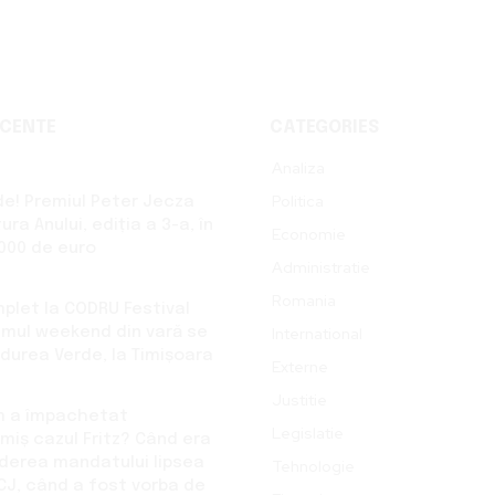
ECENTE
CATEGORIES
Analiza
Politica
de! Premiul Peter Jecza
ra Anului, ediția a 3-a, în
Economie
.000 de euro
Administratie
Romania
plet la CODRU Festival
timul weekend din vară se
International
ădurea Verde, la Timișoara
Externe
Justitie
m a împachetat
Legislatie
miș cazul Fritz? Când era
rderea mandatului lipsea
Tehnologie
CJ, când a fost vorba de