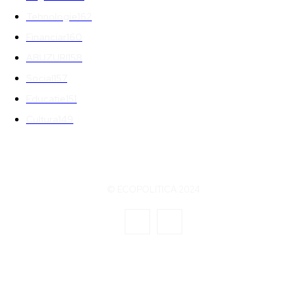
Tehnologie
162
Financiar
160
ABUZURI
158
Social
157
Educatie
151
Cultura
149
© ECOPOLITICA 2024