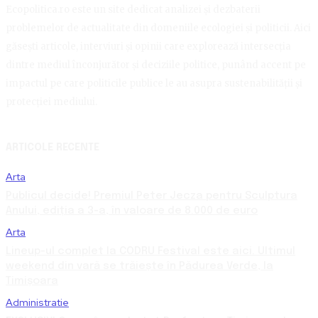
Ecopolitica.ro este un site dedicat analizei și dezbaterii
problemelor de actualitate din domeniile ecologiei și politicii. Aici
găsești articole, interviuri și opinii care explorează intersecția
dintre mediul înconjurător și deciziile politice, punând accent pe
impactul pe care politicile publice le au asupra sustenabilității și
protecției mediului.
ARTICOLE RECENTE
Arta
Publicul decide! Premiul Peter Jecza pentru Sculptura
Anului, ediția a 3-a, în valoare de 8.000 de euro
Arta
Lineup-ul complet la CODRU Festival este aici. Ultimul
weekend din vară se trăiește în Pădurea Verde, la
Timișoara
Administratie