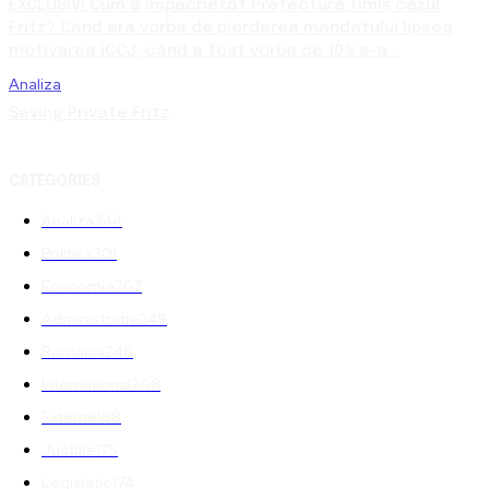
EXCLUSIV! Cum a împachetat Prefectura Timiș cazul
Fritz? Când era vorba de pierderea mandatului lipsea
motivarea ÎCCJ, când a fost vorba de 10% s-a...
Analiza
Saving Private Fritz
CATEGORIES
Analiza
344
Politica
301
Economie
267
Administratie
249
Romania
248
International
208
Externe
188
Justitie
175
Legislatie
174