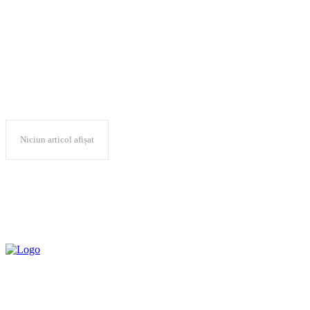
Albert Bourla
Niciun articol afișat