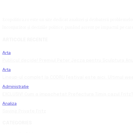
Ecopolitica.ro este un site dedicat analizei și dezbaterii problemelor 
înconjurător și deciziile politice, punând accent pe impactul pe care 
ARTICOLE RECENTE
Arta
Publicul decide! Premiul Peter Jecza pentru Sculptura Anul
Arta
Lineup-ul complet la CODRU Festival este aici. Ultimul we
Administratie
EXCLUSIV! Cum a împachetat Prefectura Timiș cazul Fritz?
Analiza
Saving Private Fritz
CATEGORIES