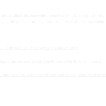
de actualitate din domeniile ecologiei și politicii. Aici găsești artico
politicile publice le au asupra sustenabilității și protecției mediului.
ui, ediția a 3-a, în valoare de 8.000 de euro
ekend din vară se trăiește în Pădurea Verde, la Timișoara
 Când era vorba de pierderea mandatului lipsea motivarea 