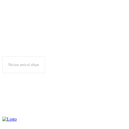
agentia Join UP!
Niciun articol afișat