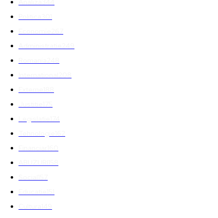
Analiza
344
Politica
301
Economie
267
Administratie
249
Romania
248
International
208
Externe
188
Justitie
175
Legislatie
174
Tehnologie
162
Financiar
160
ABUZURI
158
Social
157
Educatie
151
Cultura
149