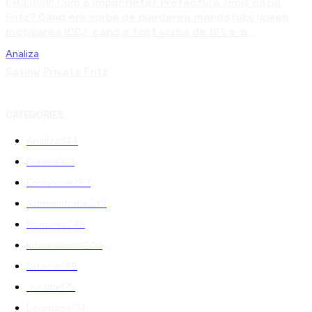
EXCLUSIV! Cum a împachetat Prefectura Timiș cazul
Fritz? Când era vorba de pierderea mandatului lipsea
motivarea ÎCCJ, când a fost vorba de 10% s-a...
Analiza
Saving Private Fritz
CATEGORIES
Analiza
344
Politica
301
Economie
267
Administratie
249
Romania
248
International
208
Externe
188
Justitie
175
Legislatie
174