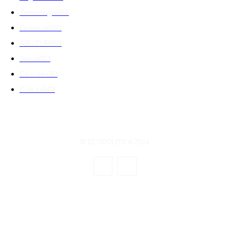
Tehnologie
162
Financiar
160
ABUZURI
158
Social
157
Educatie
151
Cultura
149
© ECOPOLITICA 2024