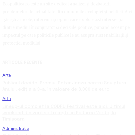
Ecopolitica.ro este un site dedicat analizei și dezbaterii
problemelor de actualitate din domeniile ecologiei și politicii. Aici
găsești articole, interviuri și opinii care explorează intersecția
dintre mediul înconjurător și deciziile politice, punând accent pe
impactul pe care politicile publice le au asupra sustenabilității și
protecției mediului.
ARTICOLE RECENTE
Arta
Publicul decide! Premiul Peter Jecza pentru Sculptura
Anului, ediția a 3-a, în valoare de 8.000 de euro
Arta
Lineup-ul complet la CODRU Festival este aici. Ultimul
weekend din vară se trăiește în Pădurea Verde, la
Timișoara
Administratie