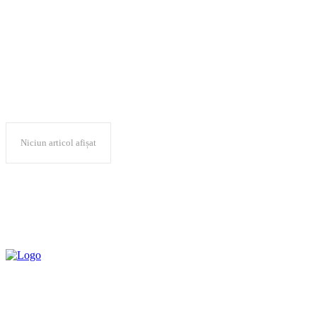
administrație locală
Niciun articol afișat