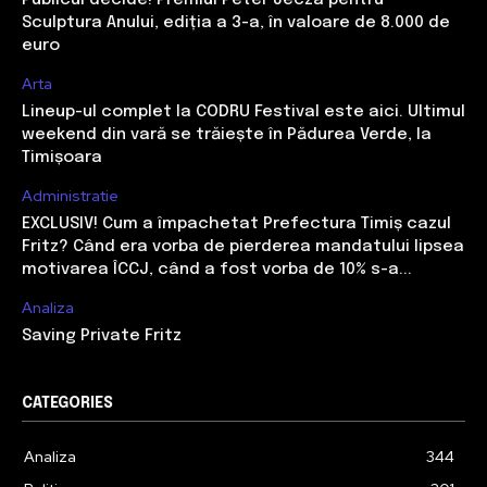
Publicul decide! Premiul Peter Jecza pentru
Sculptura Anului, ediția a 3-a, în valoare de 8.000 de
euro
Arta
Lineup-ul complet la CODRU Festival este aici. Ultimul
weekend din vară se trăiește în Pădurea Verde, la
Timișoara
Administratie
EXCLUSIV! Cum a împachetat Prefectura Timiș cazul
Fritz? Când era vorba de pierderea mandatului lipsea
motivarea ÎCCJ, când a fost vorba de 10% s-a...
Analiza
Saving Private Fritz
CATEGORIES
Analiza
344