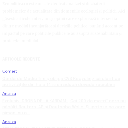
Ecopolitica.ro este un site dedicat analizei și dezbaterii
problemelor de actualitate din domeniile ecologiei și politicii. Aici
găsești articole, interviuri și opinii care explorează intersecția
dintre mediul înconjurător și deciziile politice, punând accent pe
impactul pe care politicile publice le au asupra sustenabilității și
protecției mediului.
ARTICOLE RECENTE
Comert
Garda de Mediu Timiș obligă CVS Recycling să clarifice
activitățile din hala 14 și să aducă dovada reciclării
Analiza
Exclusiv! DRONA DE LA KARDAM. „Cei 200 de metri” care au
păcălit Reuters, AP și Deutsche Welle. Și ipoteza pe care
nimeni nu a...
Analiza