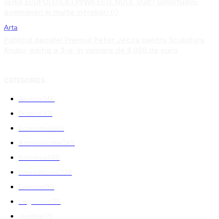
SERIA ECOPOLITICA | PPWR ESTE NOUL SGR? Similitudini,
asemănări și multe întrebări (I)
Arta
Publicul decide! Premiul Peter Jecza pentru Sculptura
Anului, ediția a 3-a, în valoare de 8.000 de euro
CATEGORIES
Analiza
346
Politica
301
Economie
269
Administratie
249
Romania
248
International
208
Externe
189
Legislatie
176
Justitie
175