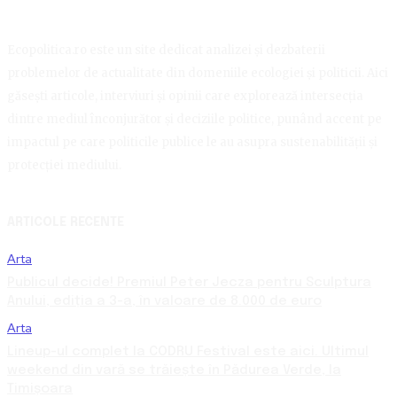
Ecopolitica.ro este un site dedicat analizei și dezbaterii
problemelor de actualitate din domeniile ecologiei și politicii. Aici
găsești articole, interviuri și opinii care explorează intersecția
dintre mediul înconjurător și deciziile politice, punând accent pe
impactul pe care politicile publice le au asupra sustenabilității și
protecției mediului.
ARTICOLE RECENTE
Arta
Publicul decide! Premiul Peter Jecza pentru Sculptura
Anului, ediția a 3-a, în valoare de 8.000 de euro
Arta
Lineup-ul complet la CODRU Festival este aici. Ultimul
weekend din vară se trăiește în Pădurea Verde, la
Timișoara