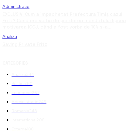
Administratie
EXCLUSIV! Cum a împachetat Prefectura Timiș cazul
Fritz? Când era vorba de pierderea mandatului lipsea
motivarea ÎCCJ, când a fost vorba de 10% s-a...
Analiza
Saving Private Fritz
CATEGORIES
Analiza
344
Politica
301
Economie
267
Administratie
249
Romania
248
International
208
Externe
188