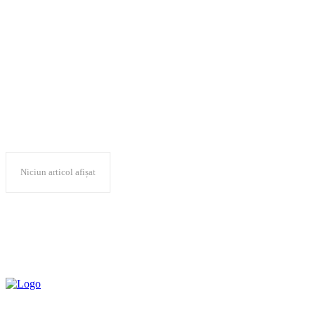
abuz Primaria
Timisoara
Niciun articol afișat