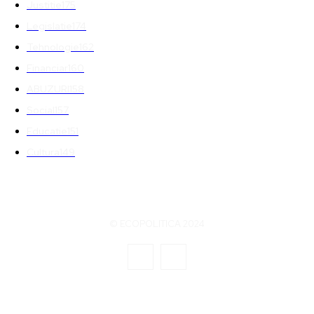
Justitie
175
Legislatie
174
Tehnologie
162
Financiar
160
ABUZURI
158
Social
157
Educatie
151
Cultura
149
© ECOPOLITICA 2024