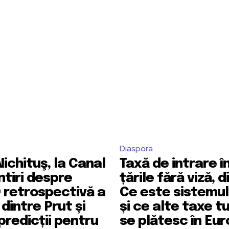
Diaspora
Nichituş, la Canal
Taxă de intrare î
ntiri despre
țările fără viză, d
 O retrospectivă a
Ce este sistemul
i dintre Prut și
și ce alte taxe tu
 predicții pentru
se plătesc în Eu