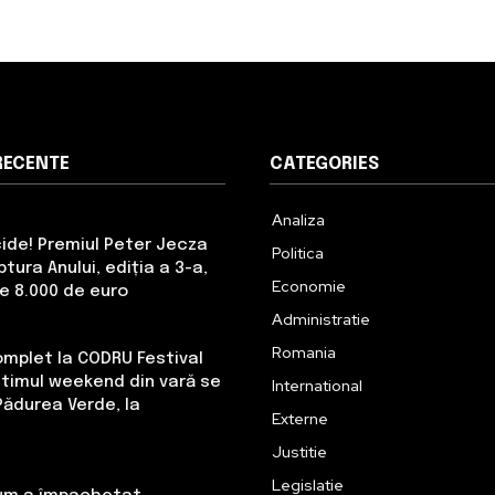
RECENTE
CATEGORIES
Analiza
cide! Premiul Peter Jecza
Politica
tura Anului, ediția a 3-a,
Economie
de 8.000 de euro
Administratie
Romania
omplet la CODRU Festival
Ultimul weekend din vară se
International
Pădurea Verde, la
Externe
Justitie
Legislatie