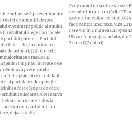
Programul de scutire de viză 
permite intrarea în țările UE nu
olitice se bazează pe evenimente
gratuit. Începând cu anul 2024,
. Un fel de amintiri despre
face contra unei taxe. Viza ETIAS - Cetățenii
care vin în Uniunea Europeană
fi rezultatul alegerilor locale
UE vor fi nevoiți să achite, din 
 partidul puterii – Partidul
7 euro (7,7 dolari).
idaritate – deși a obținut cel
r de primari, (291 din cele
t majoritatea orașelor și
cipiului Chișinău. În toate cele
din Moldova preferințele
-au îndreptat către candidații
ri ai partidelor de opoziție.
șinău a fost câștigat de către
Partidului Mișcarea Alternativa
 Ceban, lucru care a dus la
 acestui nou partid într-un
ere, deja atractiv.