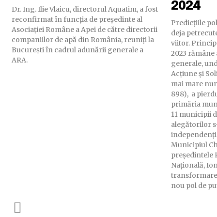
2024
Dr. Ing. Ilie Vlaicu, directorul Aquatim, a fost
reconfirmat în funcția de președinte al
Predicțiile p
Asociației Române a Apei de către directorii
deja petrecute
companiilor de apă din România, reuniți la
viitor. Principalul eveniment politic al anului
București în cadrul adunării generale a
2023 rămâne a 
ARA.
generale, unde
Acțiune și Sol
mai mare numă
898), a pierdu
primăria muni
11 municipii 
alegătorilor s
independenți o
Municipiul Chi
președintele 
Națională, Ion
transformarea
nou pol de put