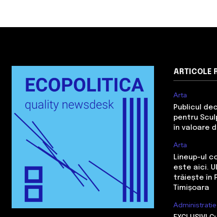
ARTICOLE 
Arta
Publicul de
pentru Sculp
în valoare 
Arta
Lineup-ul c
este aici. 
trăiește în 
Timișoara
Administratie