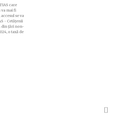
ETIAS care
 va mai fi
 accesul se va
 din țări non-
2024, o taxă de