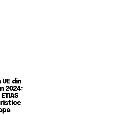
n UE din
in 2024:
 ETIAS
ristice
ropa