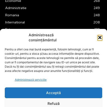
Economie
268
Administratie
249
Romania
248
International
208
Externe
189
Administrează
Justitie
175
consimțământul
Legislatie
175
Pentru a oferi cea mai bună experiență, folosim tehnologii, cum ar fi
Tehnologie
163
cookie-uri, pentru a stoca și/sau accesa informațiile despre dispozitive.
Financiar
160
Consimțământul pentru aceste tehnologii ne permite să procesăm date,
cum ar fi comportamentul de navigare sau ID-uri unice pe acest site.
ABUZURI
158
Dacă nu îți dai consimțământul sau îți retragi consimțământul dat poate
avea afecte negative asupra unor anumite funcționalități și funcții.
Social
157
Educatie
151
Administrează serviciile
Cultura
149
Acceptă
Refuză