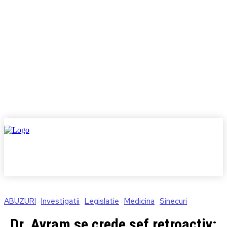
ABUZURI
Investigatii
Legislatie
Medicina
Sinecuri
Dr. Avram se crede șef retroactiv: