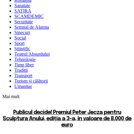
Romania
Sanatate
SATIRA
SCAMDEMIC
Securitate
Semnal de Alarma
Sinecuri
Social
Sport
Științific
Teatrul Absurdului
Tehnologie
Timp liber
Traditii
Transport
Turism și călătorii
Umanitar
Mai mult
Publicul decide! Premiul Peter Jecza pentru
Sculptura Anului, ediția a 3-a, în valoare de 8.000 de
euro