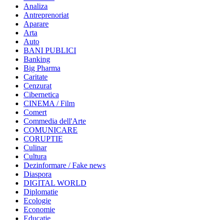
Analiza
Antreprenoriat
Aparare
Arta
Auto
BANI PUBLICI
Banking
Big Pharma
Caritate
Cenzurat
Cibernetica
CINEMA / Film
Comert
Commedia dell'Arte
COMUNICARE
CORUPTIE
Culinar
Cultura
Dezinformare / Fake news
Diaspora
DIGITAL WORLD
Diplomatie
Ecologie
Economie
Educatie