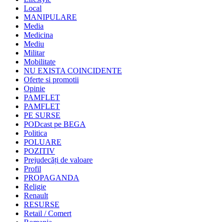
Local
MANIPULARE
Media
Medicina
Mediu
Militar
Mobilitate
NU EXISTA COINCIDENTE
Oferte si promotii
Opinie
PAMFLET
PAMFLET
PE SURSE
PODcast pe BEGA
Politica
POLUARE
POZITIV
Prejudecăți de valoare
Profil
PROPAGANDA
Religie
Renault
RESURSE
Retail / Comert