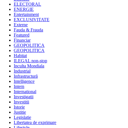
ELECTORAL
ENERGIE
Entertainment
EXCLUSIVITATE
Externe
Fauda & Frauda
Featured
Financiar
GEOPOLITICA
GEOPOLITICA
Habitat
ILEGAL non-stop
Inculta Mondiala
Industrial
Infrastructură
Intelligence
Intern
International
Investigatii
Investitii
Istorie
Justitie
Legislatie
Libertatea de exprimare
Lifestyle