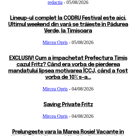
redactia
-
05/08/2026
Lineup-ul complet la CODRU Festival este aici.
Ultimul weekend din vară se trăiește în Pădurea
Verde, la Timișoara
Mircea Opris
-
05/08/2026
EXCLUSIV! Cum a împachetat Prefectura Timiș
cazul Fritz? Când era vorba de pierderea
mandatului lipsea motivarea ÎCCJ, când a fost
vorba de 10% s-a...
Mircea Opris
-
04/08/2026
Saving Private Fritz
Mircea Opris
-
04/08/2026
Prelungește vara la Marea Roșie! Vacanțe în