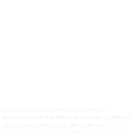
Ecopolitica.ro este un site dedicat analizei și dezbaterii
problemelor de actualitate din domeniile ecologiei și politicii. Aici
găsești articole, interviuri și opinii care explorează intersecția
dintre mediul înconjurător și deciziile politice, punând accent pe