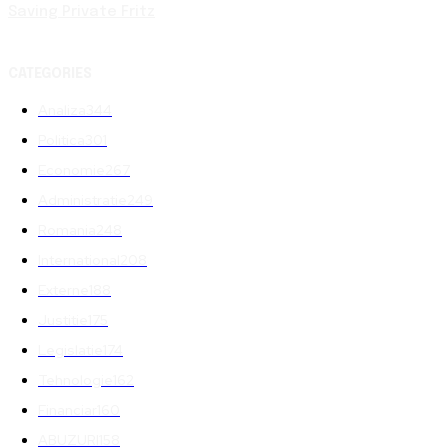
Saving Private Fritz
CATEGORIES
Analiza
344
Politica
301
Economie
267
Administratie
249
Romania
248
International
208
Externe
188
Justitie
175
Legislatie
174
Tehnologie
162
Financiar
160
ABUZURI
158