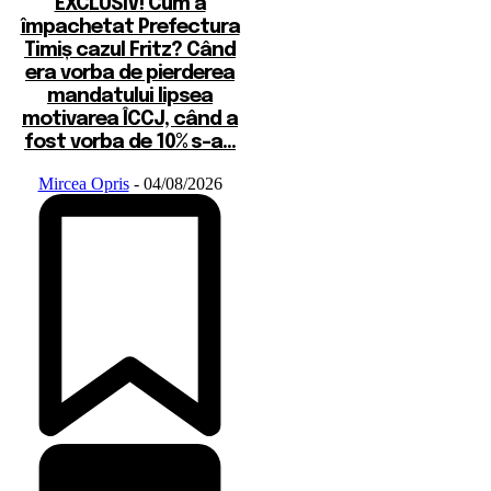
EXCLUSIV! Cum a
împachetat Prefectura
Timiș cazul Fritz? Când
era vorba de pierderea
mandatului lipsea
motivarea ÎCCJ, când a
fost vorba de 10% s-a...
Mircea Opris
-
04/08/2026