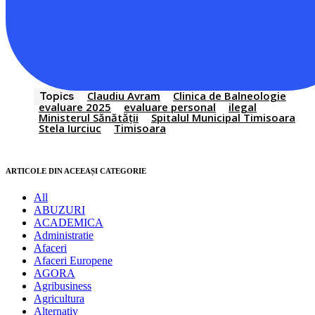
Claudiu Avram
Clinica de Balneologie
Topics
evaluare 2025
evaluare personal
ilegal
Ministerul Sănătăţii
Spitalul Municipal Timisoara
Stela Iurciuc
Timisoara
ARTICOLE DIN ACEEAȘI CATEGORIE
All
ABUZURI
ACADEMICA
Administratie
Afaceri
Afaceri Europene
AGORA
Agribusiness
Agricultura
Alternativ