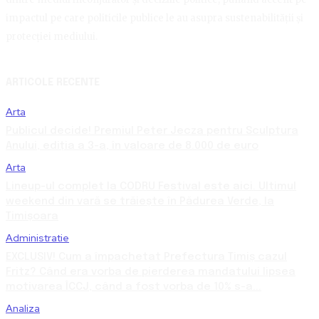
impactul pe care politicile publice le au asupra sustenabilității și
protecției mediului.
ARTICOLE RECENTE
Arta
Publicul decide! Premiul Peter Jecza pentru Sculptura
Anului, ediția a 3-a, în valoare de 8.000 de euro
Arta
Lineup-ul complet la CODRU Festival este aici. Ultimul
weekend din vară se trăiește în Pădurea Verde, la
Timișoara
Administratie
EXCLUSIV! Cum a împachetat Prefectura Timiș cazul
Fritz? Când era vorba de pierderea mandatului lipsea
motivarea ÎCCJ, când a fost vorba de 10% s-a...
Analiza