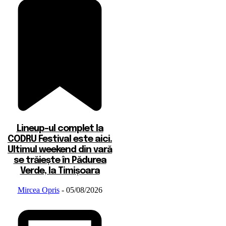
Lineup-ul complet la
CODRU Festival este aici.
Ultimul weekend din vară
se trăiește în Pădurea
Verde, la Timișoara
Mircea Opris
-
05/08/2026