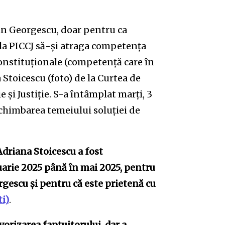
lin Georgescu, doar pentru ca
la PICCJ să-și atraga competența
constituționale (competență care în
Stoicescu (foto) de la Curtea de
 și Justiție. S-a întâmplat marți, 3
chimbarea temeiului soluției de
Adriana Stoicescu a fost
bruarie 2025 până în mai 2025, pentru
rgescu și pentru că este prietenă cu
ti)
.
vorizarea faptuitorului, dar a