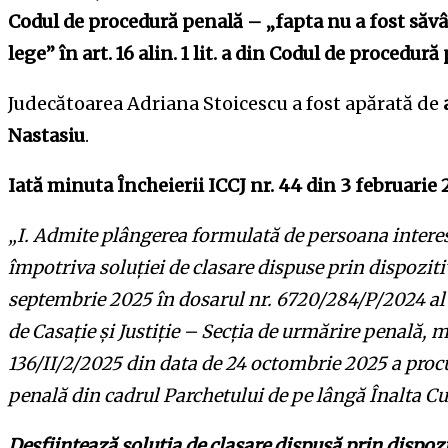
Codul de procedură penală – „fapta nu a fost săvâ
lege” în art. 16 alin. 1 lit. a din Codul de procedur
Judecătoarea Adriana Stoicescu a fost apărată de
Nastasiu
.
Iată minuta Încheierii ICCJ nr. 44 din 3 februarie
„I. Admite plângerea formulată de persoana intere
împotriva soluţiei de clasare dispuse prin dispoziti
septembrie 2025 în dosarul nr. 6720/284/P/2024 al 
de Casaţie şi Justiţie – Secţia de urmărire penală,
136/II/2/2025 din data de 24 octombrie 2025 a procu
penală din cadrul Parchetului de pe lângă Înalta Curt
Desființează soluţia de clasare dispusă prin dispozi