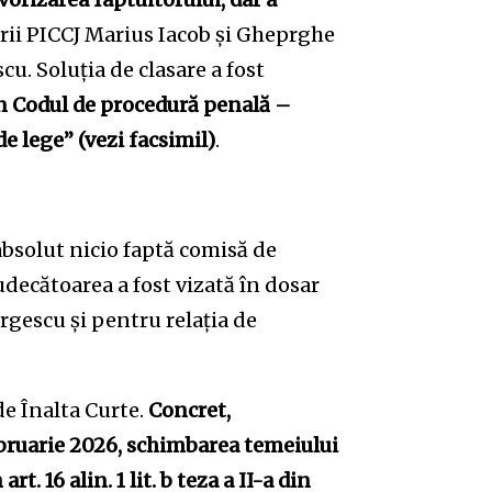
orii PICCJ Marius Iacob și Gheprghe
u. Soluția de clasare a fost
a din Codul de procedură penală –
de lege”
(vezi facsimil)
.
 absolut nicio faptă comisă de
udecătoarea a fost vizată în dosar
rgescu și pentru relația de
de Înalta Curte.
Concret,
ebruarie 2026, schimbarea temeiului
t. 16 alin. 1 lit. b teza a II-a din