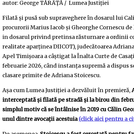
autor: George TĂRÂȚĂ / Lumea Justiției
Filată și pusă sub supraveghere în dosarul lui Ca
procurorii Marius Iacob și Gheorghe Cornescu de 
in dosarul privind pretinsa răsturnare a ordinii 
realitate aparținea DIICOT), judecătoarea Adriana 
Apel Timișoara a câștigat la Înalta Curte de Casație
februarie 2026, când instanța supremă a dispus s
clasare primite de Adriana Stoicescu.
Așa cum Lumea Justiției a dezvăluit în premieră,
interceptată și filată pe stradă și la birou din fe
simplul motiv că se întâlnise în 2019 cu Călin Geo
unul dintre avocații acestuia
(click aici pentru a ci
De asemenea,
Stoicescu a fost cercetată pentru fa