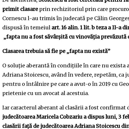
primit clasare
prin rechizitoriul prin care procur
Cornescu l-au trimis în judecată pe Călin Georgesc
dispusă în temeiul
art. 16 alin. 1 lit. b teza a II-
„fapta nu a fost săvârșită cu vinovăția prevăzută 
Clasarea trebuia să fie pe „fapta nu există”
O soluție aberantă în condițiile în care nu exista
Adriana Stoicescu, având în vedere, repetăm, ca j
pentru o întâlnire pe care a avut-o în 2019 cu Geo
prietenie cu un avocat al acestuia.
Iar caracterul aberant al clasării a fost confirmat 
judecătoarea Maricela Cobzariu a dispus luni, 3 f
clasării față de judecătoarea Adriana Stoicescu din ar