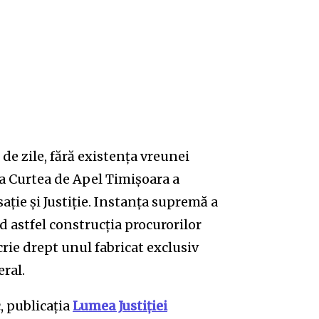
de zile, fără existența vreunei
la Curtea de Apel Timișoara a
sație și Justiție. Instanța supremă a
nd astfel construcția procurorilor
crie drept unul fabricat exclusiv
ral.
, publicația
Lumea Justiției