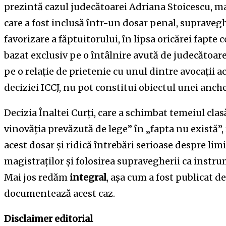
prezintă cazul judecătoarei Adriana Stoicescu, ma
care a fost inclusă într-un dosar penal, supraveg
favorizare a făptuitorului, în lipsa oricărei fapte
bazat exclusiv pe o întâlnire avută de judecătoar
pe o relație de prietenie cu unul dintre avocații a
deciziei ICCJ, nu pot constitui obiectul unei anch
Decizia Înaltei Curți, care a schimbat temeiul clasă
vinovăția prevăzută de lege” în „fapta nu există
acest dosar și ridică întrebări serioase despre lim
magistraților și folosirea supravegherii ca instr
Mai jos redăm
integral
, așa cum a fost publicat d
documentează acest caz.
Disclaimer editorial