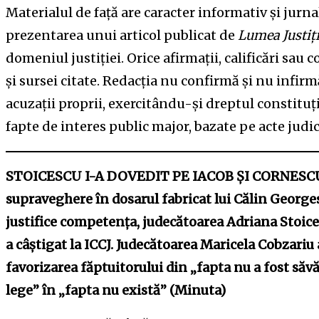
Materialul de față are caracter informativ și jurnal
prezentarea unui articol publicat de
Lumea Justiți
domeniul justiției. Orice afirmații, calificări sau 
și sursei citate. Redacția nu confirmă și nu infir
acuzații proprii, exercitându-și dreptul constitu
fapte de interes public major, bazate pe acte judic
STOICESCU I-A DOVEDIT PE IACOB ȘI CORNESCU 
supraveghere în dosarul fabricat lui Călin George
justifice competența, judecătoarea Adriana Stoice
a câștigat la ICCJ. Judecătoarea Maricela Cobzariu
favorizarea făptuitorului din „fapta nu a fost săv
lege” în „fapta nu există” (Minuta)