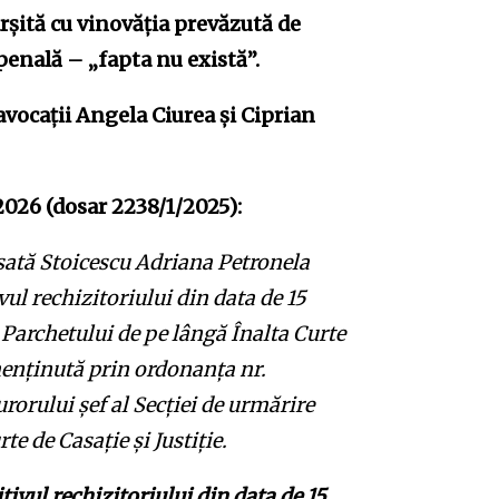
rșită cu vinovăția prevăzută de
ă penală – „fapta nu există”.
avocații Angela Ciurea și Ciprian
 2026 (dosar 2238/1/2025):
sată Stoicescu Adriana Petronela
vul rechizitoriului din data de 15
Parchetului de pe lângă Înalta Curte
 menținută prin ordonanța nr.
rorului şef al Secţiei de urmărire
e de Casaţie şi Justiţie.
tivul rechizitoriului din data de 15