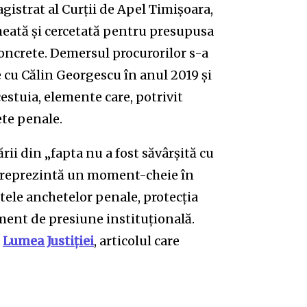
gistrat al Curții de Apel Timișoara,
heată și cercetată pentru presupusa
 concrete. Demersul procurorilor s-a
e cu Călin Georgescu în anul 2019 și
cestuia, elemente care, potrivit
ete penale.
rii din „fapta nu a fost săvârșită cu
”, reprezintă un moment-cheie în
itele anchetelor penale, protecția
ument de presiune instituțională.
e
Lumea Justiției
, articolul care