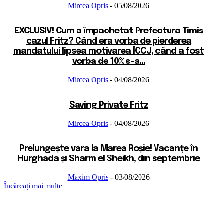
Mircea Opris
-
05/08/2026
EXCLUSIV! Cum a împachetat Prefectura Timiș
cazul Fritz? Când era vorba de pierderea
mandatului lipsea motivarea ÎCCJ, când a fost
vorba de 10% s-a...
Mircea Opris
-
04/08/2026
Saving Private Fritz
Mircea Opris
-
04/08/2026
Prelungește vara la Marea Roșie! Vacanțe în
Hurghada și Sharm el Sheikh, din septembrie
Maxim Opris
-
03/08/2026
Încărcați mai multe