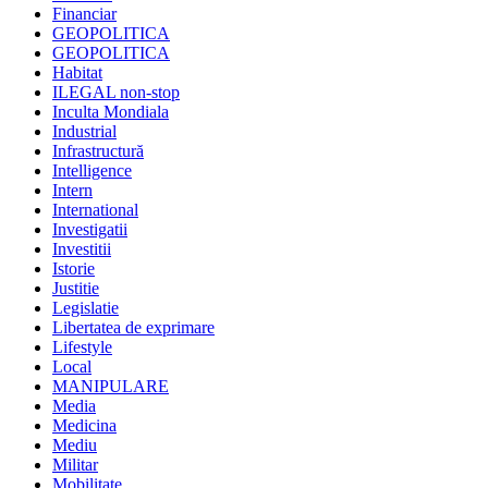
Financiar
GEOPOLITICA
GEOPOLITICA
Habitat
ILEGAL non-stop
Inculta Mondiala
Industrial
Infrastructură
Intelligence
Intern
International
Investigatii
Investitii
Istorie
Justitie
Legislatie
Libertatea de exprimare
Lifestyle
Local
MANIPULARE
Media
Medicina
Mediu
Militar
Mobilitate