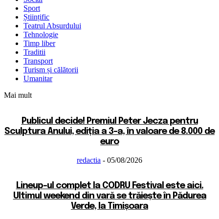
Sport
Științific
Teatrul Absurdului
Tehnologie
Timp liber
Traditii
Transport
Turism și călătorii
Umanitar
Mai mult
Publicul decide! Premiul Peter Jecza pentru
Sculptura Anului, ediția a 3-a, în valoare de 8.000 de
euro
redactia
-
05/08/2026
Lineup-ul complet la CODRU Festival este aici.
Ultimul weekend din vară se trăiește în Pădurea
Verde, la Timișoara