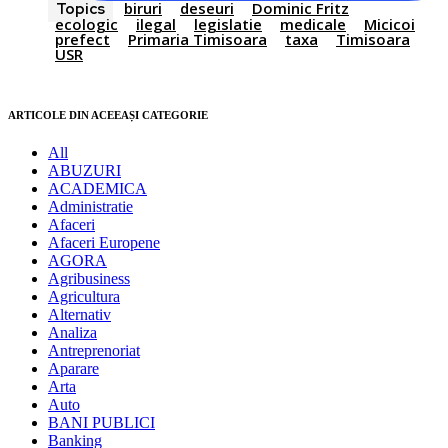
biruri
deseuri
Dominic Fritz
Topics
ecologic
ilegal
legislatie
medicale
Micicoi
prefect
Primaria Timisoara
taxa
Timisoara
USR
ARTICOLE DIN ACEEAȘI CATEGORIE
All
ABUZURI
ACADEMICA
Administratie
Afaceri
Afaceri Europene
AGORA
Agribusiness
Agricultura
Alternativ
Analiza
Antreprenoriat
Aparare
Arta
Auto
BANI PUBLICI
Banking