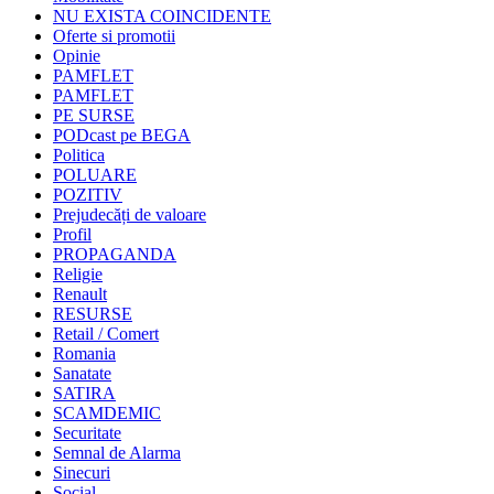
NU EXISTA COINCIDENTE
Oferte si promotii
Opinie
PAMFLET
PAMFLET
PE SURSE
PODcast pe BEGA
Politica
POLUARE
POZITIV
Prejudecăți de valoare
Profil
PROPAGANDA
Religie
Renault
RESURSE
Retail / Comert
Romania
Sanatate
SATIRA
SCAMDEMIC
Securitate
Semnal de Alarma
Sinecuri
Social