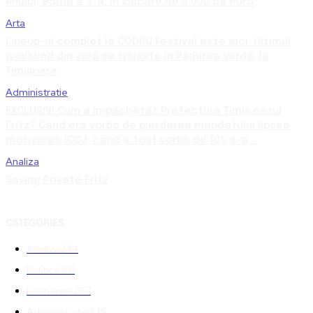
Anului, ediția a 3-a, în valoare de 8.000 de euro
Arta
Lineup-ul complet la CODRU Festival este aici. Ultimul
weekend din vară se trăiește în Pădurea Verde, la
Timișoara
Administratie
EXCLUSIV! Cum a împachetat Prefectura Timiș cazul
Fritz? Când era vorba de pierderea mandatului lipsea
motivarea ÎCCJ, când a fost vorba de 10% s-a...
Analiza
Saving Private Fritz
CATEGORIES
Analiza
344
Politica
301
Economie
267
Administratie
249