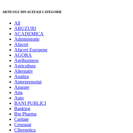
ARTICOLE DIN ACEEAȘI CATEGORIE
All
ABUZURI
ACADEMICA
Administratie
Afaceri
Afaceri Europene
AGORA
Agribusiness
Agricultura
Alternativ
Analiza
Antreprenoriat
Aparare
Arta
Auto
BANI PUBLICI
Banking
Big Pharma
Caritate
Cenzurat
Cibernetica