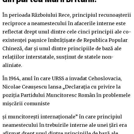
din partea Marii Britanii.
În perioada Războiului Rece, principiul recunoașterii
reciproce a neamestecului în afacerile interne este
reflectat drept unul dintre cele cinci principii ale co-
existenței pașnice îmbrățișate de Republica Popular
Chineză, dar și unul dintre principiile de bază ale
relațiilor interstatale, susținut de statele non-
aliniate.
În 1964, anul în care URSS a invadat Cehoslovacia,
Nicolae Ceaușescu lansa „Declaraţia cu privire la
poziţia Partidului Muncitoresc Român în problemele
mişcării comuniste
şi muncitoreşti internaţionale” în care principiul
neamestecului în trebuirile interne ale unei țări era
afirmat drept unul dintre principiile de bază ale