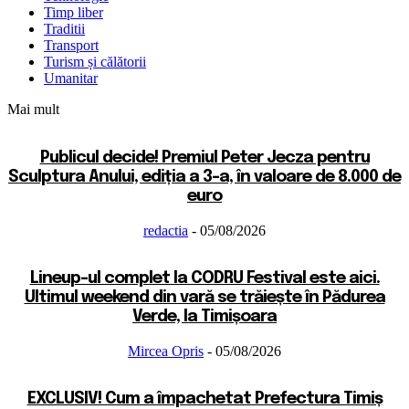
Timp liber
Traditii
Transport
Turism și călătorii
Umanitar
Mai mult
Publicul decide! Premiul Peter Jecza pentru
Sculptura Anului, ediția a 3-a, în valoare de 8.000 de
euro
redactia
-
05/08/2026
Lineup-ul complet la CODRU Festival este aici.
Ultimul weekend din vară se trăiește în Pădurea
Verde, la Timișoara
Mircea Opris
-
05/08/2026
EXCLUSIV! Cum a împachetat Prefectura Timiș