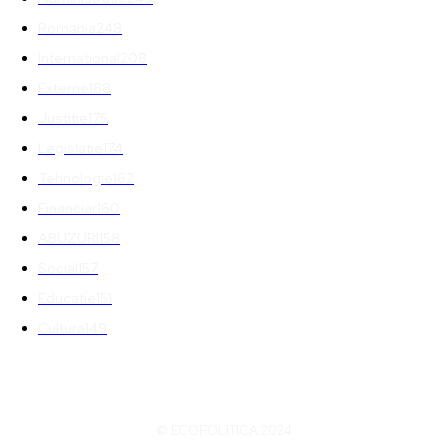
Romania
248
International
208
Externe
188
Justitie
175
Legislatie
174
Tehnologie
162
Financiar
160
ABUZURI
158
Social
157
Educatie
151
Cultura
149
© ECOPOLITICA 2024