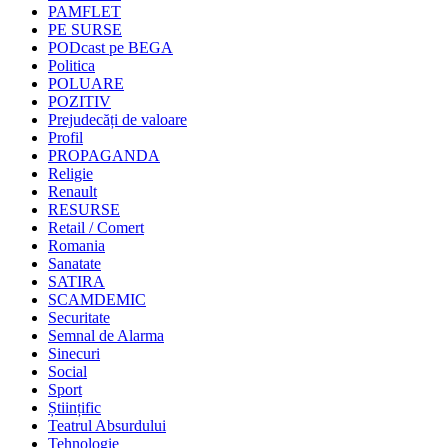
PAMFLET
PE SURSE
PODcast pe BEGA
Politica
POLUARE
POZITIV
Prejudecăți de valoare
Profil
PROPAGANDA
Religie
Renault
RESURSE
Retail / Comert
Romania
Sanatate
SATIRA
SCAMDEMIC
Securitate
Semnal de Alarma
Sinecuri
Social
Sport
Științific
Teatrul Absurdului
Tehnologie