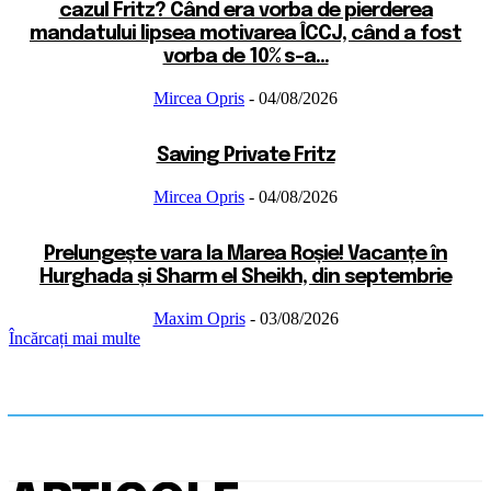
cazul Fritz? Când era vorba de pierderea
mandatului lipsea motivarea ÎCCJ, când a fost
vorba de 10% s-a...
Mircea Opris
-
04/08/2026
Saving Private Fritz
Mircea Opris
-
04/08/2026
Prelungește vara la Marea Roșie! Vacanțe în
Hurghada și Sharm el Sheikh, din septembrie
Maxim Opris
-
03/08/2026
Încărcați mai multe