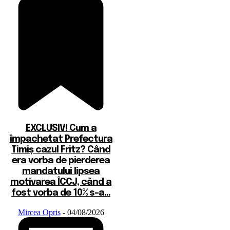
EXCLUSIV! Cum a
împachetat Prefectura
Timiș cazul Fritz? Când
era vorba de pierderea
mandatului lipsea
motivarea ÎCCJ, când a
fost vorba de 10% s-a...
Mircea Opris
-
04/08/2026