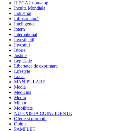
ILEGAL non-stop
Inculta Mondiala
Industrial
Infrastructură
Intelligence
Intern
International
Investigatii
Investitii
Istorie
Justitie
Legislatie
Libertatea de exprimare
Lifestyle
Local
MANIPULARE
Media
Medicina
Mediu
Militar
Mobilitate
NU EXISTA COINCIDENTE
Oferte si promotii
Opinie
PAMFLET