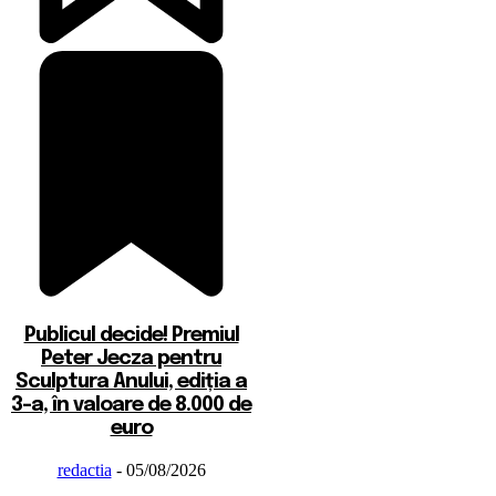
Publicul decide! Premiul
Peter Jecza pentru
Sculptura Anului, ediția a
3-a, în valoare de 8.000 de
euro
redactia
-
05/08/2026