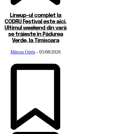
Lineup-ul complet la
CODRU Festival este aici.
Ultimul weekend din vară
se trăiește în Pădurea
Verde, la Timișoara
Mircea Opris
-
05/08/2026