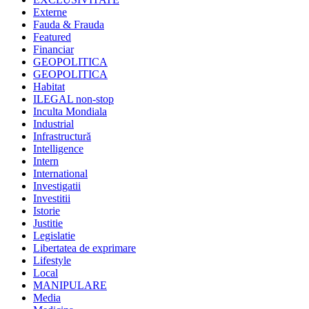
Externe
Fauda & Frauda
Featured
Financiar
GEOPOLITICA
GEOPOLITICA
Habitat
ILEGAL non-stop
Inculta Mondiala
Industrial
Infrastructură
Intelligence
Intern
International
Investigatii
Investitii
Istorie
Justitie
Legislatie
Libertatea de exprimare
Lifestyle
Local
MANIPULARE
Media