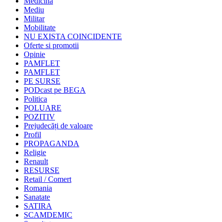
Medicina
Mediu
Militar
Mobilitate
NU EXISTA COINCIDENTE
Oferte si promotii
Opinie
PAMFLET
PAMFLET
PE SURSE
PODcast pe BEGA
Politica
POLUARE
POZITIV
Prejudecăți de valoare
Profil
PROPAGANDA
Religie
Renault
RESURSE
Retail / Comert
Romania
Sanatate
SATIRA
SCAMDEMIC