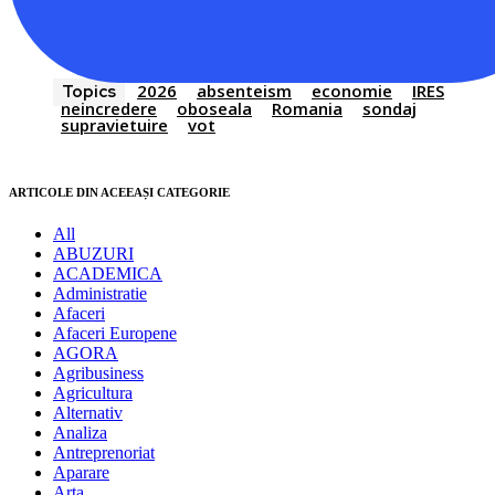
2026
absenteism
economie
IRES
Topics
neincredere
oboseala
Romania
sondaj
supravietuire
vot
ARTICOLE DIN ACEEAȘI CATEGORIE
All
ABUZURI
ACADEMICA
Administratie
Afaceri
Afaceri Europene
AGORA
Agribusiness
Agricultura
Alternativ
Analiza
Antreprenoriat
Aparare
Arta