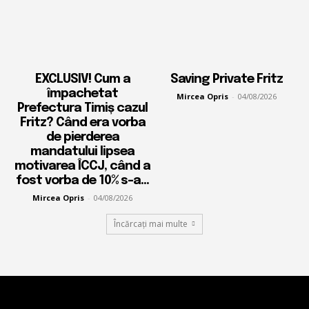
EXCLUSIV! Cum a
Saving Private Fritz
împachetat
Mircea Opris
-
04/08/2026
Prefectura Timiș cazul
Fritz? Când era vorba
de pierderea
mandatului lipsea
motivarea ÎCCJ, când a
fost vorba de 10% s-a...
Mircea Opris
-
04/08/2026
Încărcați mai multe