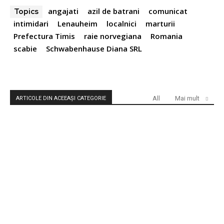
angajati
azil de batrani
comunicat
Topics
intimidari
Lenauheim
localnici
marturii
Prefectura Timis
raie norvegiana
Romania
scabie
Schwabenhause Diana SRL
All
Mai mult
ARTICOLE DIN ACEEAȘI CATEGORIE