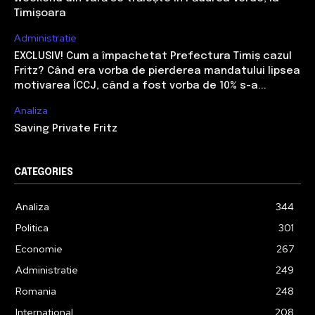
Timișoara
Administratie
EXCLUSIV! Cum a împachetat Prefectura Timiș cazul
Fritz? Când era vorba de pierderea mandatului lipsea
motivarea ÎCCJ, când a fost vorba de 10% s-a...
Analiza
Saving Private Fritz
CATEGORIES
Analiza
344
Politica
301
Economie
267
Administratie
249
Romania
248
International
208