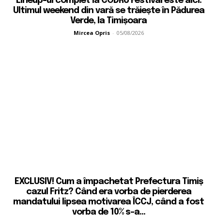
Lineup-ul complet la CODRU Festival este aici.
Ultimul weekend din vară se trăiește în Pădurea
Verde, la Timișoara
Mircea Opris
-
05/08/2026
EXCLUSIV! Cum a împachetat Prefectura Timiș
cazul Fritz? Când era vorba de pierderea
mandatului lipsea motivarea ÎCCJ, când a fost
vorba de 10% s-a...