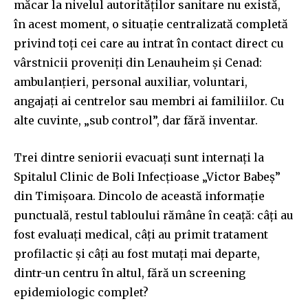
măcar la nivelul autorităților sanitare nu există,
în acest moment, o situație centralizată completă
privind toți cei care au intrat în contact direct cu
vârstnicii proveniți din Lenauheim și Cenad:
ambulanțieri, personal auxiliar, voluntari,
angajați ai centrelor sau membri ai familiilor. Cu
alte cuvinte, „sub control”, dar fără inventar.
Trei dintre seniorii evacuați sunt internați la
Spitalul Clinic de Boli Infecțioase „Victor Babeș”
din Timișoara. Dincolo de această informație
punctuală, restul tabloului rămâne în ceață: câți au
fost evaluați medical, câți au primit tratament
profilactic și câți au fost mutați mai departe,
dintr-un centru în altul, fără un screening
epidemiologic complet?