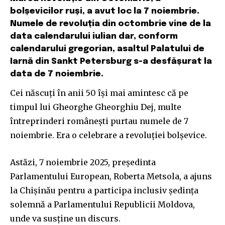
bolșevicilor ruși, a avut loc la 7 noiembrie.
Numele de revoluția din octombrie vine de la
data calendarului iulian dar, conform
calendarului gregorian, asaltul Palatului de
Iarnă din Sankt Petersburg s-a desfășurat la
data de 7 noiembrie.
Cei născuți în anii 50 își mai amintesc că pe
timpul lui Gheorghe Gheorghiu Dej, multe
întreprinderi românești purtau numele de 7
noiembrie. Era o celebrare a revoluției bolșevice.
Astăzi, 7 noiembrie 2025, preşedinta
Parlamentului European, Roberta Metsola, a ajuns
la Chişinău pentru a participa inclusiv şedinţa
solemnă a Parlamentului Republicii Moldova,
unde va susţine un discurs.