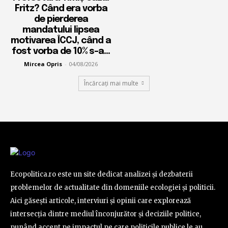
Fritz? Când era vorba
de pierderea
mandatului lipsea
motivarea ÎCCJ, când a
fost vorba de 10% s-a...
Mircea Opris
-
04/08/2026
Încărcați mai multe
Ecopolitica.ro este un site dedicat analizei și dezbaterii
problemelor de actualitate din domeniile ecologiei și politicii.
Aici găsești articole, interviuri și opinii care explorează
intersecția dintre mediul înconjurător și deciziile politice,
punând accent pe impactul pe care politicile publice le au