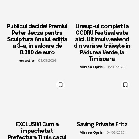
Publicul decide! Premiul
Lineup-ul complet la
Peter Jecza pentru
CODRU Festival este
Sculptura Anului, ediția
aici. Ultimul weekend
a 3-a, în valoare de
din vară se trăiește în
8.000 de euro
Pădurea Verde, la
Timișoara
redactia
-
05/08/2026
Mircea Opris
-
05/08/2026
EXCLUSIV! Cum a
Saving Private Fritz
împachetat
Mircea Opris
-
04/08/2026
Prefectura Timiș cazul