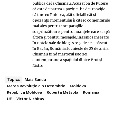
publică de la Chişinău. Acuzat ba de Putere
că este de partea Opoziției, ba de Opoziție
că ține cu Puterea, atât oficialii cât şi
opozanţii momentului îi citesc comentariile
mai ales pentru comparaţiile
surprinzătoare, pentru nuanţele care scapă
altora şi pentru mesajele, ingenios inserate
în notele sale de blog. Are și de ce - născut
în Bacău, România, locuiește de 25 de ani la
Chișinău fiind martorul istoriei
contemporane a spațiului dintre Prut și
Nistru.
Maia Sandu
Topics
Marea Revoluție din Octombrie
Moldova
Republica Moldova
Roberta Metsola
Romania
UE
Victor Nichituș