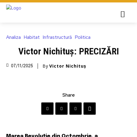
Analiza
Habitat
Infrastructură
Politica
Victor Nichituș: PRECIZĂRI
By
Victor Nichituș
07/11/2025
Share
Marea Revoluție din Octombrie, a