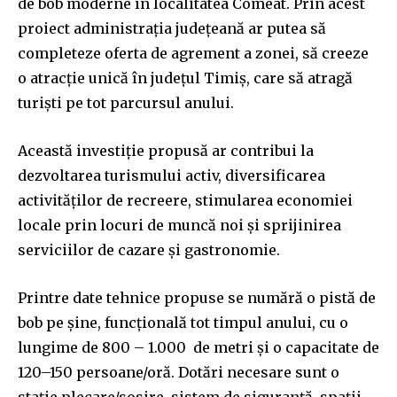
de bob moderne în localitatea Comeat. Prin acest
proiect administrația județeană ar putea să
completeze oferta de agrement a zonei, să creeze
o atracție unică în județul Timiș, care să atragă
turiști pe tot parcursul anului.
Această investiție propusă ar contribui la
dezvoltarea turismului activ, diversificarea
activităților de recreere, stimularea economiei
locale prin locuri de muncă noi și sprijinirea
serviciilor de cazare și gastronomie.
Printre date tehnice propuse se numără o pistă de
bob pe șine, funcțională tot timpul anului, cu o
lungime de 800 – 1.000 de metri și o capacitate de
120–150 persoane/oră. Dotări necesare sunt o
stație plecare/sosire, sistem de siguranță, spații