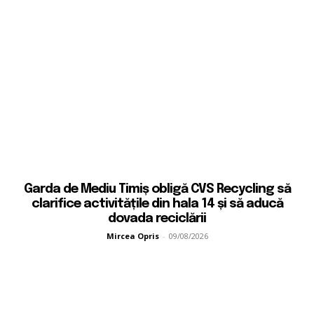
Garda de Mediu Timiș obligă CVS Recycling să
clarifice activitățile din hala 14 și să aducă
dovada reciclării
Mircea Opris
-
09/08/2026