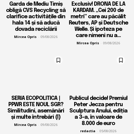
Garda de Mediu Timiș
Exclusiv! DRONA DE LA
obligă CVS Recycling să
KARDAM. „Cei 200 de
clarifice activitățile din
metri” care au păcălit
hala 14 și să aducă
Reuters, AP și Deutsche
dovada reciclării
Welle. Și ipoteza pe
care nimeni nu a...
Mircea Opris
-
09/08/2026
Mircea Opris
-
09/08/2026
SERIA ECOPOLITICA |
Publicul decide! Premiul
PPWR ESTE NOUL SGR?
Peter Jecza pentru
Similitudini, asemănări
Sculptura Anului, ediția
și multe întrebări (I)
a 3-a, în valoare de
8.000 de euro
Mircea Opris
-
09/08/2026
redactia
-
05/08/2026