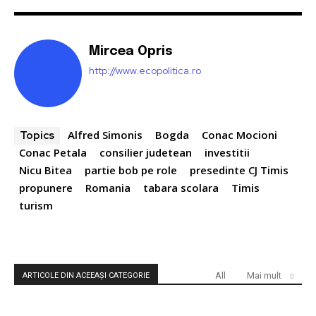
Mircea Opris
http://www.ecopolitica.ro
Alfred Simonis
Bogda
Conac Mocioni
Topics
Conac Petala
consilier judetean
investitii
Nicu Bitea
partie bob pe role
presedinte CJ Timis
propunere
Romania
tabara scolara
Timis
turism
All
Mai mult
ARTICOLE DIN ACEEAȘI CATEGORIE