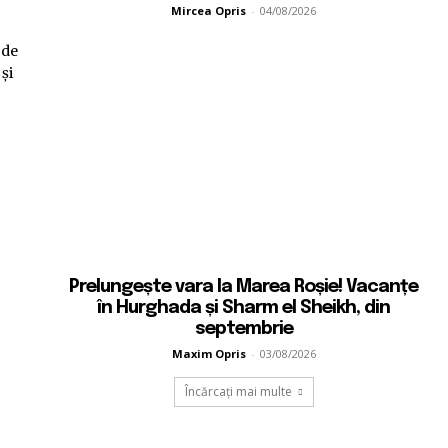
Mircea Opris
-
04/08/2026
 de
 și
Prelungește vara la Marea Roșie! Vacanțe
în Hurghada și Sharm el Sheikh, din
septembrie
Maxim Opris
-
03/08/2026
Încărcați mai multe