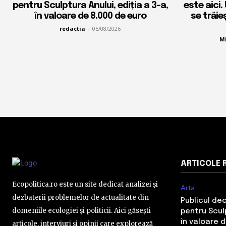
pentru Sculptura Anului, ediția a 3-a,
este aici.
în valoare de 8.000 de euro
se trăie
redactia
-
05/08/2026
Mi
ARTICOLE 
Ecopolitica.ro este un site dedicat analizei și
Arta
dezbaterii problemelor de actualitate din
Publicul de
domeniile ecologiei și politicii. Aici găsești
pentru Sculp
în valoare 
articole, interviuri și opinii care explorează