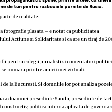
lul propagandistic spune, printre altele, ca tinerii
rne de tun pentru razboaiele pornite de Rusia.
parte de realitate.
ia fotografie plasata – e notat ca publicitatea
ului Actiune si Solidaritate si ca are un tiraj de 20
fii pentru colegii jurnalisti si comentatori politic
 se numara printre amicii mei virtuali.
i de la Bucuresti. Si domniile lor pot analiza pozele
na a doamnei presedinte Sandu, presedinte de fac
d constructiv, politica interna aplicata de guvernar