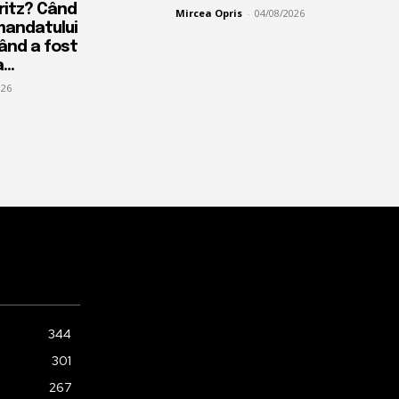
Fritz? Când
Mircea Opris
-
04/08/2026
mandatului
când a fost
...
026
344
301
267