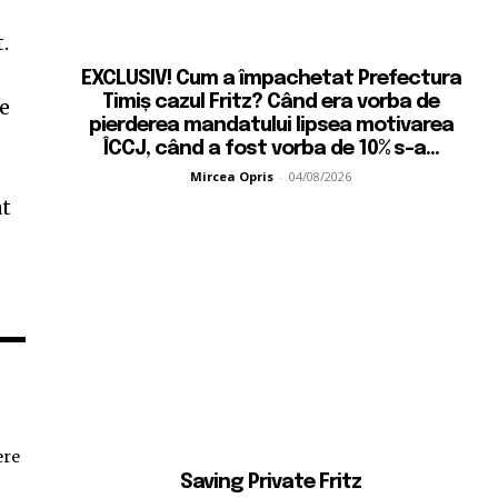
.
EXCLUSIV! Cum a împachetat Prefectura
Timiș cazul Fritz? Când era vorba de
ge
pierderea mandatului lipsea motivarea
ÎCCJ, când a fost vorba de 10% s-a...
Mircea Opris
-
04/08/2026
at
ere
Saving Private Fritz