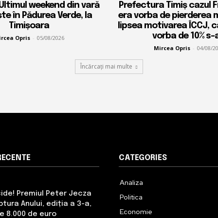
 Ultimul weekend din vară
Prefectura Timiș cazul 
ște în Pădurea Verde, la
era vorba de pierderea 
Timișoara
lipsea motivarea ÎCCJ, 
vorba de 10% s-a
rcea Opris
-
05/08/2026
Mircea Opris
-
04/08/2
Încărcați mai multe
RECENTE
CATEGORIES
Analiza
cide! Premiul Peter Jecza
Politica
tura Anului, ediția a 3-a,
Economie
de 8.000 de euro