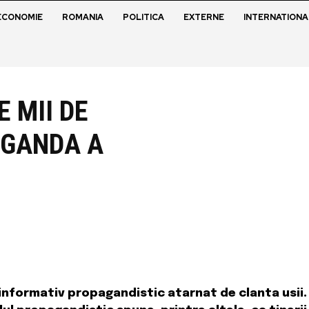
ECONOMIE
ROMANIA
POLITICA
EXTERNE
INTERNATIONA
E MII DE
AGANDA A
informativ propagandistic atarnat de clanta usii.