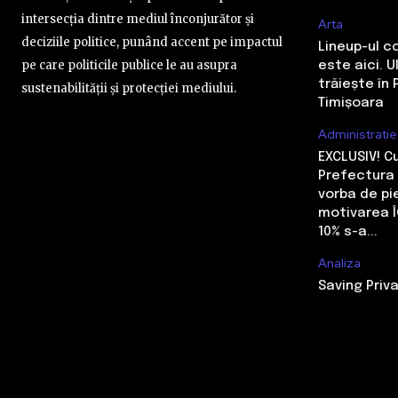
intersecția dintre mediul înconjurător și
Arta
deciziile politice, punând accent pe impactul
Lineup-ul c
pe care politicile publice le au asupra
este aici. 
trăiește în 
sustenabilității și protecției mediului.
Timișoara
Administratie
EXCLUSIV! 
Prefectura 
vorba de pi
motivarea Î
10% s-a...
Analiza
Saving Priva