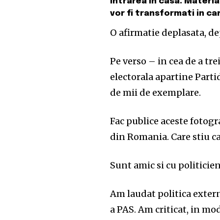
intrarea in casa. Materia
vor fi transformati in ca
O afirmatie deplasata, de
Pe verso – in cea de a tre
electorala apartine Partid
de mii de exemplare.
Fac publice aceste fotogra
din Romania. Care stiu ca
Sunt amic si cu politicien
Am laudat politica exter
a PAS. Am criticat, in mo