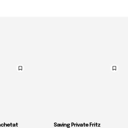
All
Mai mult
achetat
Saving Private Fritz