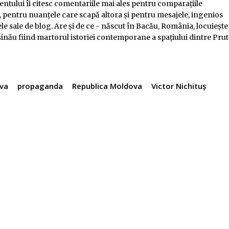
tului îi citesc comentariile mai ales pentru comparaţiile
 pentru nuanţele care scapă altora şi pentru mesajele, ingenios
le sale de blog. Are și de ce - născut în Bacău, România, locuiește
ișinău fiind martorul istoriei contemporane a spațiului dintre Prut
va
propaganda
Republica Moldova
Victor Nichituș