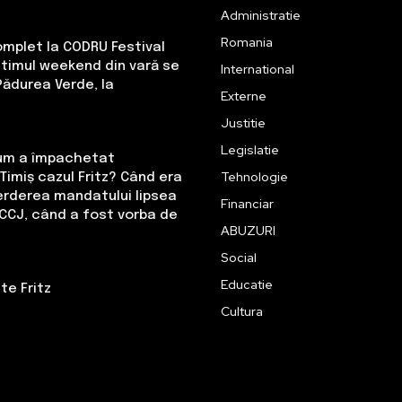
Administratie
Romania
omplet la CODRU Festival
Ultimul weekend din vară se
International
Pădurea Verde, la
Externe
Justitie
Legislatie
Cum a împachetat
Tehnologie
Timiș cazul Fritz? Când era
erderea mandatului lipsea
Financiar
CCJ, când a fost vorba de
ABUZURI
Social
Educatie
te Fritz
Cultura