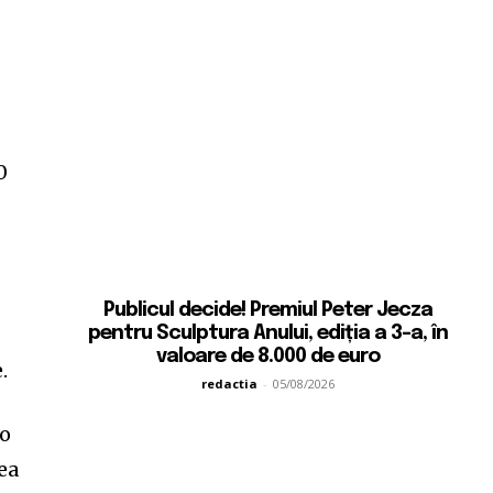
0
i
Publicul decide! Premiul Peter Jecza
pentru Sculptura Anului, ediția a 3-a, în
valoare de 8.000 de euro
.
redactia
-
05/08/2026
to
ea