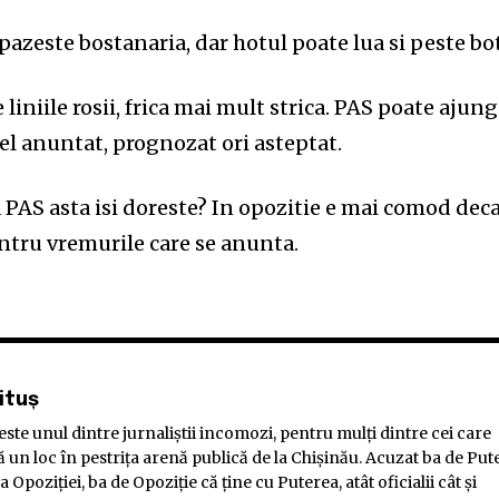
a pazeste bostanaria, dar hotul poate lua si peste bot
 liniile rosii, frica mai mult strica. PAS poate ajun
el anuntat, prognozat ori asteptat.
PAS asta isi doreste? In opozitie e mai comod dec
entru vremurile care se anunta.
ituș
este unul dintre jurnaliştii incomozi, pentru mulţi dintre cei care
ă un loc în pestriţa arenă publică de la Chişinău. Acuzat ba de Put
a Opoziției, ba de Opoziție că ține cu Puterea, atât oficialii cât şi