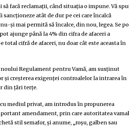
și să facă reclamații, când situația o impune. Vă sp
îi sancționeze atât de dur pe cei care încalcă
ă nu-și mai permită să încalce, din nou, legea. Se po
 pot ajunge până la 4% din cifra de afaceri a
 total cifră de afaceri, nu doar cât este aceasta în
al noului Regulament pentru Vamă, am susținut
 și creșterea exigenței controalelor la intrarea în
 din țări terțe.
cu mediul privat, am introdus în propunerea
portant amendament, prin care autoritatea vama
ichetă stil semafor, și anume, „roșu, galben sau