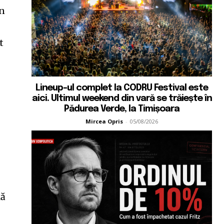
un
t
Lineup-ul complet la CODRU Festival este
aici. Ultimul weekend din vară se trăiește în
Pădurea Verde, la Timișoara
Mircea Opris
-
05/08/2026
lă