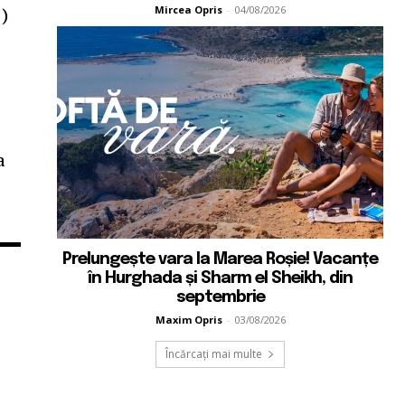
Mircea Opris
-
04/08/2026
)
e
a
Prelungește vara la Marea Roșie! Vacanțe
în Hurghada și Sharm el Sheikh, din
septembrie
Maxim Opris
-
03/08/2026
Încărcați mai multe