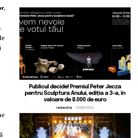
r,
.
de
ă
Publicul decide! Premiul Peter Jecza
pentru Sculptura Anului, ediția a 3-a, în
valoare de 8.000 de euro
redactia
-
05/08/2026
ne
ă
să