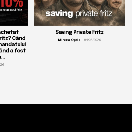
achetat
Saving Private Fritz
Fritz? Când
Mircea Opris
-
04/08/2026
mandatului
când a fost
...
026