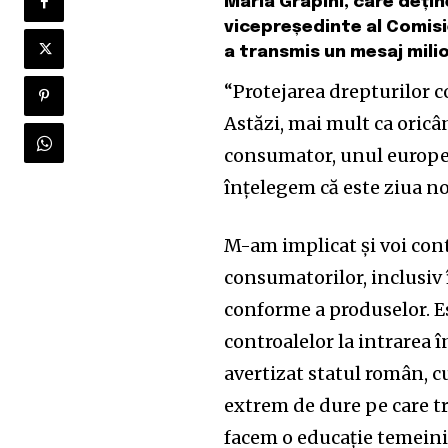
Maria Grapini, care dețin
vicepreședinte al Comisi
a transmis un mesaj mili
“Protejarea drepturilor 
Astăzi, mai mult ca oricân
consumator, unul european
înțelegem că este ziua noa
M-am implicat și voi con
consumatorilor, inclusiv î
conforme a produselor. Es
controalelor la intrarea î
avertizat statul român, 
extrem de dure pe care tr
facem o educație temeinic