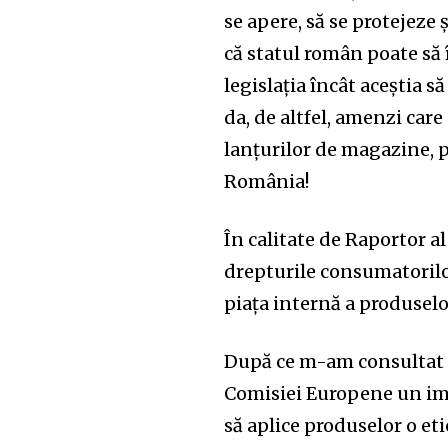
se apere, să se protejeze 
că statul român poate să 
legislația încât aceștia s
da, de altfel, amenzi care
lanțurilor de magazine, pe
România!
În calitate de Raportor 
drepturile consumatorilor
piața internă a produselor
După ce m-am consultat 
Comisiei Europene un im
să aplice produselor o et