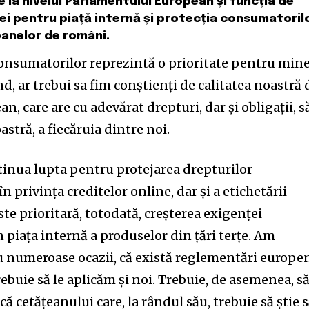
e la nivelul Parlamentului European și funcția de
ei pentru piață internă și protecția consumatorilo
oanelor de români.
consumatorilor reprezintă o prioritate pentru mine
d, ar trebui sa fim conștienți de calitatea noastră 
, care are cu adevărat drepturi, dar și obligații, s
stră, a fiecăruia dintre noi.
tinua lupta pentru protejarea drepturilor
n privința creditelor online, dar și a etichetării
te prioritară, totodată, creșterea exigenței
n piața internă a produselor din țări terțe. Am
cu numeroase ocazii, că există reglementări europe
ebuie să le aplicăm și noi. Trebuie, de asemenea, s
ă cetățeanului care, la rândul său, trebuie să știe 