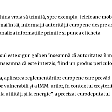
hina vroia să trimită, spre exemplu, telefoane mob
 mai întâi, informații autorității europene despre a
 analiza informațiile primite și punea eticheta
ul este sigur, galben înseamnă că autoritatea îi m
u înseamnă că este interzis, fiind un produs periculo
a, aplicarea reglementărilor europene care prevăd
 vulnerabili și a IMM-urilor, în contextul creșteri
la utilități și la energie”, a precizat eurodeputatul