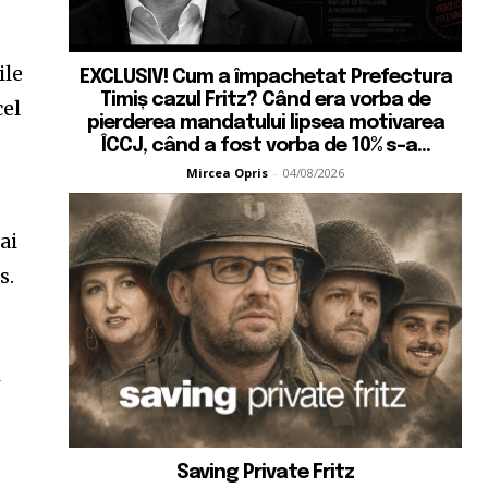
ile
EXCLUSIV! Cum a împachetat Prefectura
Timiș cazul Fritz? Când era vorba de
cel
pierderea mandatului lipsea motivarea
ÎCCJ, când a fost vorba de 10% s-a...
Mircea Opris
-
04/08/2026
ai
s.
i
Saving Private Fritz