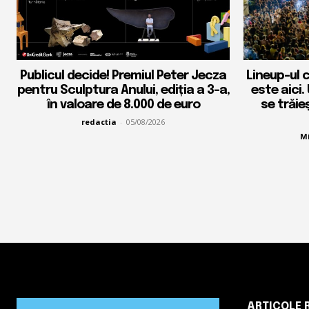
Publicul decide! Premiul Peter Jecza
Lineup-ul 
pentru Sculptura Anului, ediția a 3-a,
este aici.
în valoare de 8.000 de euro
se trăie
redactia
-
05/08/2026
Mi
ARTICOLE 