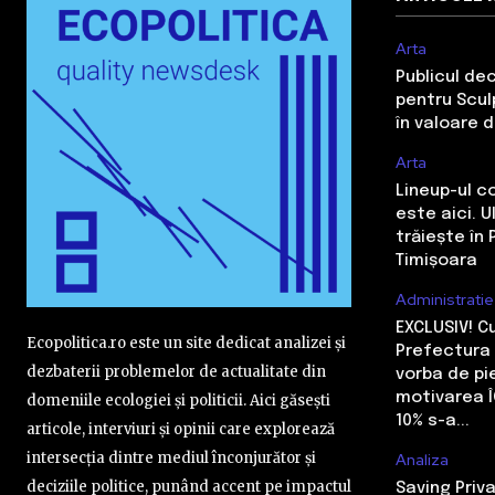
Arta
Publicul de
pentru Sculp
în valoare 
Arta
Lineup-ul c
este aici. 
trăiește în 
Timișoara
Administratie
EXCLUSIV! 
Ecopolitica.ro este un site dedicat analizei și
Prefectura 
dezbaterii problemelor de actualitate din
vorba de pi
motivarea Î
domeniile ecologiei și politicii. Aici găsești
10% s-a...
articole, interviuri și opinii care explorează
intersecția dintre mediul înconjurător și
Analiza
deciziile politice, punând accent pe impactul
Saving Priva