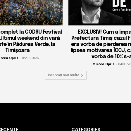
complet la CODRU Festival
EXCLUSIV! Cum a împ
 Ultimul weekend din vară
Prefectura Timiș cazul 
ște în Pădurea Verde, la
era vorba de pierderea 
Timișoara
lipsea motivarea ÎCCJ, 
vorba de 10% s-a
rcea Opris
-
05/08/2026
Mircea Opris
-
04/08/2
Încărcați mai multe
RECENTE
CATEGORIES