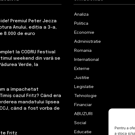
Analiza
cide! Premiul Peter Jecza
Politica
tura Anului, ediția a 3-a,
Economie
de 8.000 de euro
Administratie
Romania
omplet la CODRU Festival
Ultimul weekend din vară se
International
Pădurea Verde, la
Externe
Justitie
Legislatie
Cum a împachetat
Tehnologie
Timiș cazul Fritz? Când era
erderea mandatului lipsea
Financiar
CCJ, când a fost vorba de
ABUZURI
Social
Pentru a ofe
Educatie
te Fritz
a stoca și/s