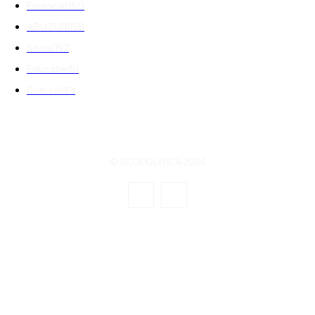
Financiar
160
ABUZURI
158
Social
157
Educatie
151
Cultura
149
© ECOPOLITICA 2024