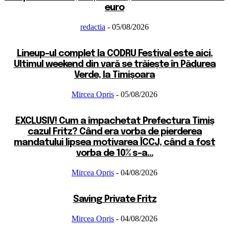
euro
redactia
-
05/08/2026
Lineup-ul complet la CODRU Festival este aici.
Ultimul weekend din vară se trăiește în Pădurea
Verde, la Timișoara
Mircea Opris
-
05/08/2026
EXCLUSIV! Cum a împachetat Prefectura Timiș
cazul Fritz? Când era vorba de pierderea
mandatului lipsea motivarea ÎCCJ, când a fost
vorba de 10% s-a...
Mircea Opris
-
04/08/2026
Saving Private Fritz
Mircea Opris
-
04/08/2026