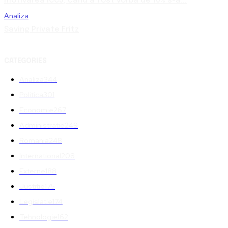
motivarea ÎCCJ, când a fost vorba de 10% s-a...
Analiza
Saving Private Fritz
CATEGORIES
Analiza
344
Politica
301
Economie
267
Administratie
249
Romania
248
International
208
Externe
188
Justitie
175
Legislatie
174
Tehnologie
162