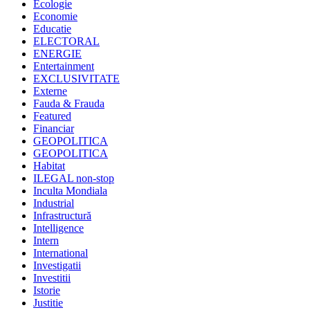
Ecologie
Economie
Educatie
ELECTORAL
ENERGIE
Entertainment
EXCLUSIVITATE
Externe
Fauda & Frauda
Featured
Financiar
GEOPOLITICA
GEOPOLITICA
Habitat
ILEGAL non-stop
Inculta Mondiala
Industrial
Infrastructură
Intelligence
Intern
International
Investigatii
Investitii
Istorie
Justitie