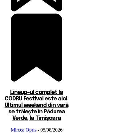
Lineup-ul complet la
CODRU Festival este aici.
Ultimul weekend din vară
se trăiește în Pădurea
Verde, la Timișoara
Mircea Opris
-
05/08/2026