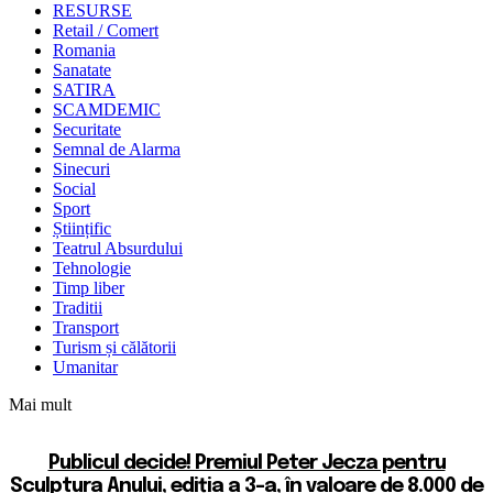
RESURSE
Retail / Comert
Romania
Sanatate
SATIRA
SCAMDEMIC
Securitate
Semnal de Alarma
Sinecuri
Social
Sport
Științific
Teatrul Absurdului
Tehnologie
Timp liber
Traditii
Transport
Turism și călătorii
Umanitar
Mai mult
Publicul decide! Premiul Peter Jecza pentru
Sculptura Anului, ediția a 3-a, în valoare de 8.000 de