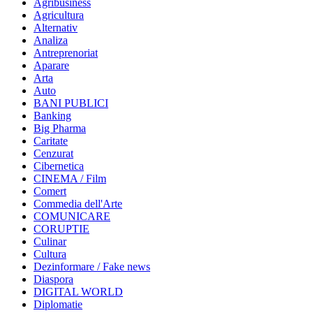
Agribusiness
Agricultura
Alternativ
Analiza
Antreprenoriat
Aparare
Arta
Auto
BANI PUBLICI
Banking
Big Pharma
Caritate
Cenzurat
Cibernetica
CINEMA / Film
Comert
Commedia dell'Arte
COMUNICARE
CORUPTIE
Culinar
Cultura
Dezinformare / Fake news
Diaspora
DIGITAL WORLD
Diplomatie