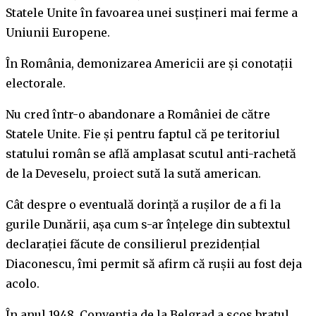
Statele Unite în favoarea unei susțineri mai ferme a
Uniunii Europene.
În România, demonizarea Americii are și conotații
electorale.
Nu cred într-o abandonare a României de către
Statele Unite. Fie și pentru faptul că pe teritoriul
statului român se află amplasat scutul anti-rachetă
de la Deveselu, proiect sută la sută american.
Cât despre o eventuală dorință a rușilor de a fi la
gurile Dunării, așa cum s-ar înțelege din subtextul
declarației făcute de consilierul prezidențial
Diaconescu, îmi permit să afirm că rușii au fost deja
acolo.
În anul 1948, Convenția de la Belgrad a scos brațul