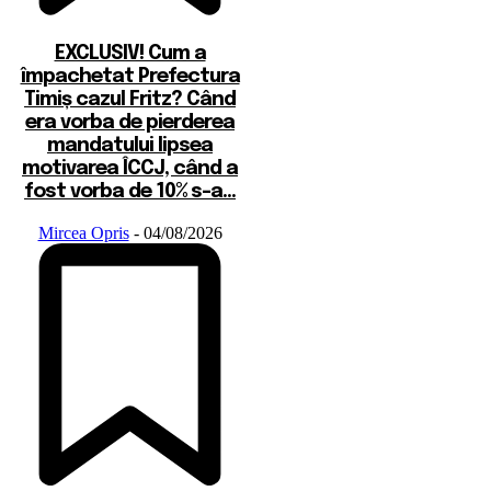
EXCLUSIV! Cum a
împachetat Prefectura
Timiș cazul Fritz? Când
era vorba de pierderea
mandatului lipsea
motivarea ÎCCJ, când a
fost vorba de 10% s-a...
Mircea Opris
-
04/08/2026