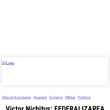
Afaceri Europene
Aparare
Externe
Militar
Politica
Victor Nichituș: FEDERALIZAREA