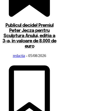
Publicul decide! Premiul
Peter Jecza pentru
Sculptura Anului, ediția a
3-a, în valoare de 8.000 de
euro
redactia
-
05/08/2026