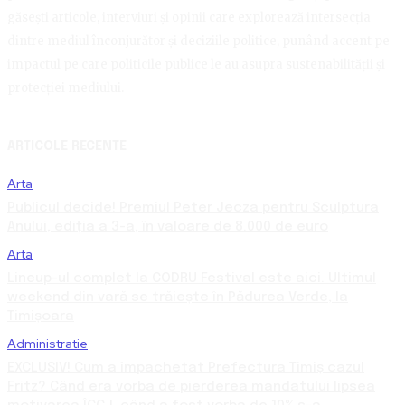
găsești articole, interviuri și opinii care explorează intersecția
dintre mediul înconjurător și deciziile politice, punând accent pe
impactul pe care politicile publice le au asupra sustenabilității și
protecției mediului.
ARTICOLE RECENTE
Arta
Publicul decide! Premiul Peter Jecza pentru Sculptura
Anului, ediția a 3-a, în valoare de 8.000 de euro
Arta
Lineup-ul complet la CODRU Festival este aici. Ultimul
weekend din vară se trăiește în Pădurea Verde, la
Timișoara
Administratie
EXCLUSIV! Cum a împachetat Prefectura Timiș cazul
Fritz? Când era vorba de pierderea mandatului lipsea