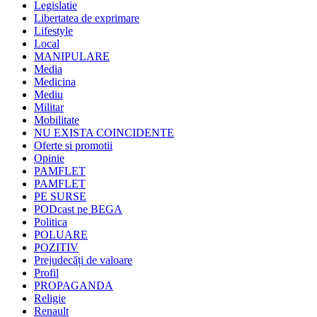
Legislatie
Libertatea de exprimare
Lifestyle
Local
MANIPULARE
Media
Medicina
Mediu
Militar
Mobilitate
NU EXISTA COINCIDENTE
Oferte si promotii
Opinie
PAMFLET
PAMFLET
PE SURSE
PODcast pe BEGA
Politica
POLUARE
POZITIV
Prejudecăți de valoare
Profil
PROPAGANDA
Religie
Renault