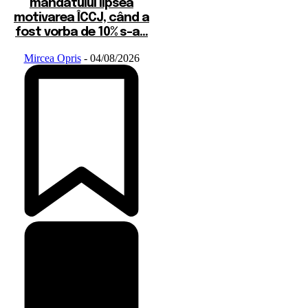
mandatului lipsea
motivarea ÎCCJ, când a
fost vorba de 10% s-a...
Mircea Opris
-
04/08/2026