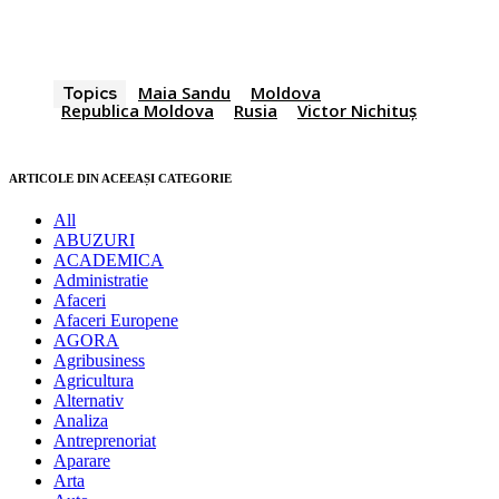
Maia Sandu
Moldova
Topics
Republica Moldova
Rusia
Victor Nichituș
ARTICOLE DIN ACEEAȘI CATEGORIE
All
ABUZURI
ACADEMICA
Administratie
Afaceri
Afaceri Europene
AGORA
Agribusiness
Agricultura
Alternativ
Analiza
Antreprenoriat
Aparare
Arta