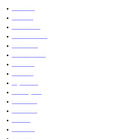
Analiza
344
Politica
301
Economie
267
Administratie
249
Romania
248
International
208
Externe
188
Justitie
175
Legislatie
174
Tehnologie
162
Financiar
160
ABUZURI
158
Social
157
Educatie
151
Cultura
149