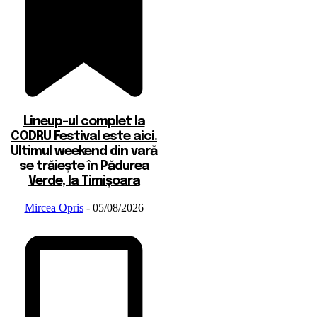
Lineup-ul complet la
CODRU Festival este aici.
Ultimul weekend din vară
se trăiește în Pădurea
Verde, la Timișoara
Mircea Opris
-
05/08/2026