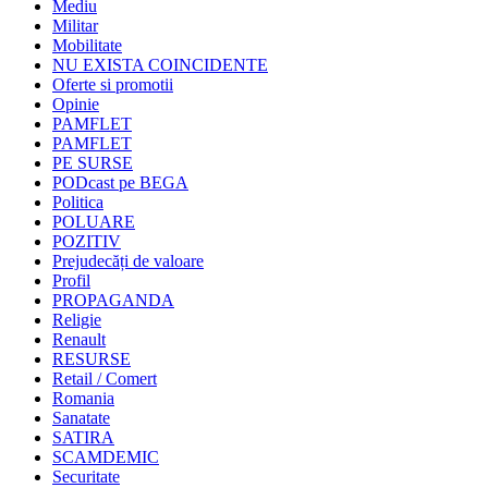
Mediu
Militar
Mobilitate
NU EXISTA COINCIDENTE
Oferte si promotii
Opinie
PAMFLET
PAMFLET
PE SURSE
PODcast pe BEGA
Politica
POLUARE
POZITIV
Prejudecăți de valoare
Profil
PROPAGANDA
Religie
Renault
RESURSE
Retail / Comert
Romania
Sanatate
SATIRA
SCAMDEMIC
Securitate