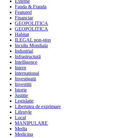
Externe
Fauda & Frauda
Featured
Financiar
GEOPOLITICA
GEOPOLITICA
Habitat
ILEGAL non-stop
Inculta Mondiala
Industrial
Infrastructură
Intelligence
Intern
International
Investigatii
Investitii
Istorie
Justitie
Legislatie
Libertatea de exprimare
Lifestyle
Local
MANIPULARE
Media
Medicina