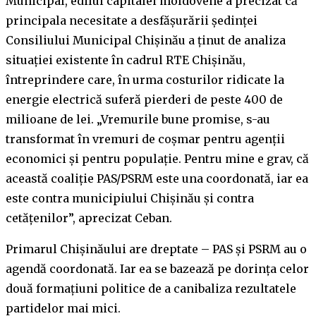
Municipal, edilul capitalei moldovene a precizat că
principala necesitate a desfășurării ședinței
Consiliului Municipal Chișinău a ținut de analiza
situației existente în cadrul RTE Chișinău,
întreprindere care, în urma costurilor ridicate la
energie electrică suferă pierderi de peste 400 de
milioane de lei. „Vremurile bune promise, s-au
transformat în vremuri de coșmar pentru agenții
economici și pentru populație. Pentru mine e grav, că
această coaliție PAS/PSRM este una coordonată, iar ea
este contra municipiului Chișinău și contra
cetățenilor”, aprecizat Ceban.
Primarul Chișinăului are dreptate – PAS și PSRM au o
agendă coordonată. Iar ea se bazează pe dorința celor
două formațiuni politice de a canibaliza rezultatele
partidelor mai mici.