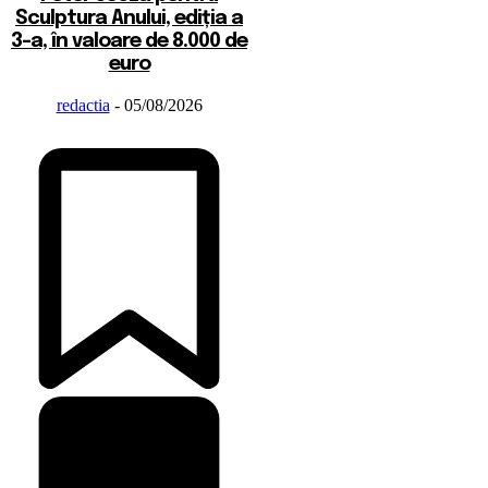
Sculptura Anului, ediția a
3-a, în valoare de 8.000 de
euro
redactia
-
05/08/2026