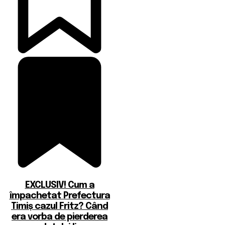
EXCLUSIV! Cum a
împachetat Prefectura
Timiș cazul Fritz? Când
era vorba de pierderea