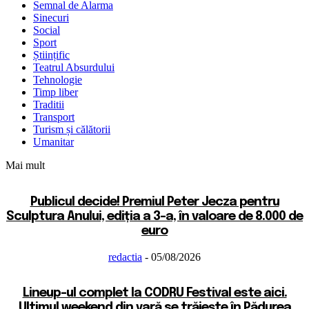
Semnal de Alarma
Sinecuri
Social
Sport
Științific
Teatrul Absurdului
Tehnologie
Timp liber
Traditii
Transport
Turism și călătorii
Umanitar
Mai mult
Publicul decide! Premiul Peter Jecza pentru
Sculptura Anului, ediția a 3-a, în valoare de 8.000 de
euro
redactia
-
05/08/2026
Lineup-ul complet la CODRU Festival este aici.
Ultimul weekend din vară se trăiește în Pădurea