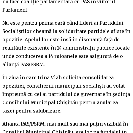
nu face coaliţie parlamentară cu PAS în viitorul
Parlament.
Nu este pentru prima oară când lideri ai Partidului
Socialiștilor cheamă la solidaritate partidele aflate în
opoziție. Apelul lor este însă în disonanță față de
realitățile existente în 14 administrații publice locale
unde conducerea a 14 raioanele este asigurată de o
alianță PAS/PSRM.
În ziua în care Irina Vlah solicita consolidarea
opoziției, consilieriii municipali socialiști au votat
împreună cu cei ai partidului de guvernare în ședința
Consiliului Municipal Chișinău pentru anularea
taxei pentru salubrizare.
Alianța PAS/PSRM, mai mult sau mai puțin vizibilă în
Consiliul Municipal Chișinău, are loc pe fundalul în