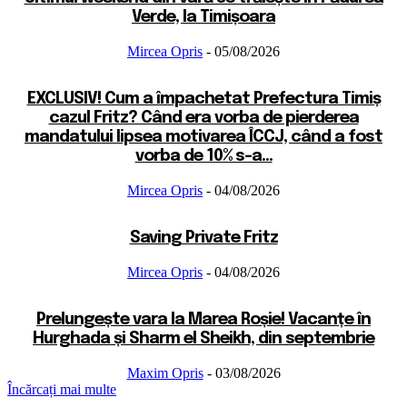
Verde, la Timișoara
Mircea Opris
-
05/08/2026
EXCLUSIV! Cum a împachetat Prefectura Timiș
cazul Fritz? Când era vorba de pierderea
mandatului lipsea motivarea ÎCCJ, când a fost
vorba de 10% s-a...
Mircea Opris
-
04/08/2026
Saving Private Fritz
Mircea Opris
-
04/08/2026
Prelungește vara la Marea Roșie! Vacanțe în
Hurghada și Sharm el Sheikh, din septembrie
Maxim Opris
-
03/08/2026
Încărcați mai multe