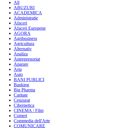
All
ABUZURI
ACADEMICA
Administratie
Afaceri
Afaceri Europene
AGORA
Agribusiness
Agricultura
Alternativ
Analiza
Antreprenoriat
Aparare
Arta
Auto
BANI PUBLICI
Banking
Big Pharma
Caritate
Cenzurat
Cibernetica
CINEMA / Film
Comert
Commedia dell'Arte
COMUNICARE