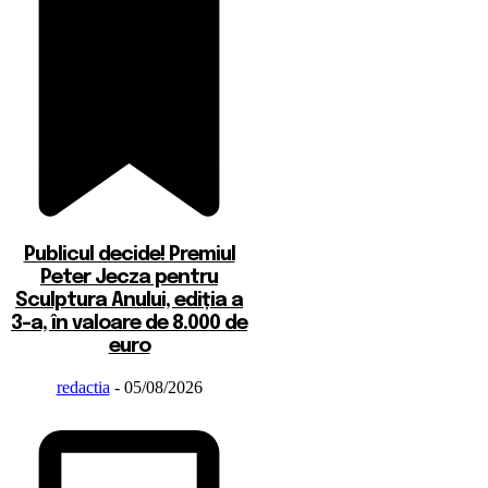
Publicul decide! Premiul
Peter Jecza pentru
Sculptura Anului, ediția a
3-a, în valoare de 8.000 de
euro
redactia
-
05/08/2026