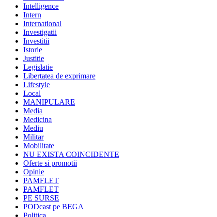
Intelligence
Intern
International
Investigatii
Investitii
Istorie
Justitie
Legislatie
Libertatea de exprimare
Lifestyle
Local
MANIPULARE
Media
Medicina
Mediu
Militar
Mobilitate
NU EXISTA COINCIDENTE
Oferte si promotii
Opinie
PAMFLET
PAMFLET
PE SURSE
PODcast pe BEGA
Politica