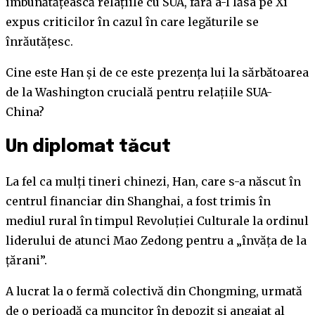
îmbunătățească relațiile cu SUA, fără a-l lăsa pe Xi
expus criticilor în cazul în care legăturile se
înrăutățesc.
Cine este Han și de ce este prezența lui la sărbătoarea
de la Washington crucială pentru relațiile SUA-
China?
Un diplomat tăcut
La fel ca mulți tineri chinezi, Han, care s-a născut în
centrul financiar din Shanghai, a fost trimis în
mediul rural în timpul Revoluției Culturale la ordinul
liderului de atunci Mao Zedong pentru a „învăța de la
țărani”.
A lucrat la o fermă colectivă din Chongming, urmată
de o perioadă ca muncitor în depozit și angajat al