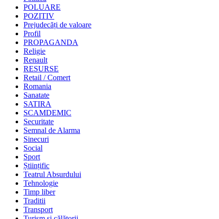
POLUARE
POZITIV
Prejudecăți de valoare
Profil
PROPAGANDA
Religie
Renault
RESURSE
Retail / Comert
Romania
Sanatate
SATIRA
SCAMDEMIC
Securitate
Semnal de Alarma
Sinecuri
Social
Sport
Științific
Teatrul Absurdului
Tehnologie
Timp liber
Traditii
Transport
Turism și călătorii