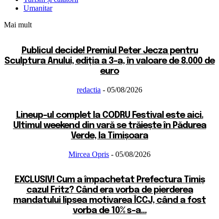
Umanitar
Mai mult
Publicul decide! Premiul Peter Jecza pentru
Sculptura Anului, ediția a 3-a, în valoare de 8.000 de
euro
redactia
-
05/08/2026
Lineup-ul complet la CODRU Festival este aici.
Ultimul weekend din vară se trăiește în Pădurea
Verde, la Timișoara
Mircea Opris
-
05/08/2026
EXCLUSIV! Cum a împachetat Prefectura Timiș
cazul Fritz? Când era vorba de pierderea
mandatului lipsea motivarea ÎCCJ, când a fost
vorba de 10% s-a...