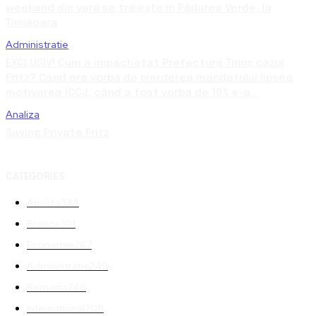
weekend din vară se trăiește în Pădurea Verde, la
Timișoara
Administratie
EXCLUSIV! Cum a împachetat Prefectura Timiș cazul
Fritz? Când era vorba de pierderea mandatului lipsea
motivarea ÎCCJ, când a fost vorba de 10% s-a...
Analiza
Saving Private Fritz
CATEGORIES
Analiza
344
Politica
301
Economie
267
Administratie
249
Romania
248
International
208