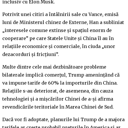
inclusiv cu Elon Musk.
Potrivit unei citiri a întâlnirii sale cu Vance, emisă
luni de Ministerul chinez de Externe, Han a subliniat
„interesele comune extinse și spațiul enorm de
cooperare” pe care Statele Unite și China îl au în
relațiile economice și comerciale, în ciuda „unor
dezacorduri și fricțiuni”.
Multe dintre cele mai dezbinătoare probleme
bilaterale implică comerțul, Trump amenințănd că
va impune tarife de 60% la importurile din China.
Relațiile s-au deteriorat, de asemenea, din cauza
tehnologiei și a mișcărilor Chinei de a-și afirma
revendicările teritoriale în Marea Chinei de Sud.
Dacă vor fi adoptate, planurile lui Trump de a majora
tarifele ar crește probabil prețurile în America și ar