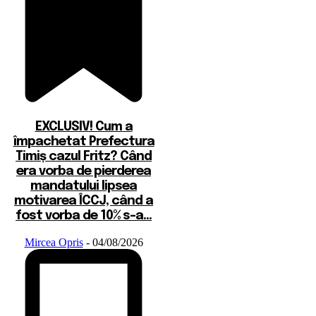
EXCLUSIV! Cum a
împachetat Prefectura
Timiș cazul Fritz? Când
era vorba de pierderea
mandatului lipsea
motivarea ÎCCJ, când a
fost vorba de 10% s-a...
Mircea Opris
-
04/08/2026