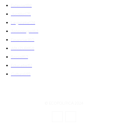
Externe
188
Justitie
175
Legislatie
174
Tehnologie
162
Financiar
160
ABUZURI
158
Social
157
Educatie
151
Cultura
149
© ECOPOLITICA 2024