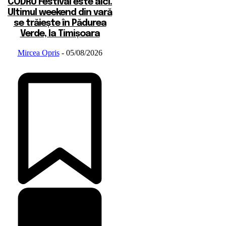
CODRU Festival este aici.
Ultimul weekend din vară
se trăiește în Pădurea
Verde, la Timișoara
Mircea Opris
-
05/08/2026