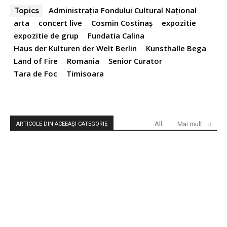
Administrația Fondului Cultural Național
Topics
arta
concert live
Cosmin Costinaș
expozitie
expozitie de grup
Fundatia Calina
Haus der Kulturen der Welt Berlin
Kunsthalle Bega
Land of Fire
Romania
Senior Curator
Tara de Foc
Timisoara
All
Mai mult
ARTICOLE DIN ACEEAȘI CATEGORIE