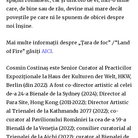
spațiul românesc, cât și dincolo de el, într-o lume
care, de bine sau de rău, devine mai mare decât
poveștile pe care ni le spunem de obicei despre
noi înșine.
Mai multe informații despre „Țara de foc”
/
“Land
of Fire” găsiți
AICI
.
Cosmin Costinaș este Senior Curator al Practicilor
Expoziționale la Haus der Kulturen der Welt, HKW,
Berlin (din 2022). A fost co-director artistic al celei
de-a 24-a Bienale de la Sydney (2024); Director al
Para Site, Hong Kong (2011-2022); Director Artistic
al Trienalei de la Kathmandu 2077 (2022); co-
curator al Pavilionului României la cea de-a 59-a
Bienală de la Veneția (2022); consilier curatorial al
Trienalei de la Aichi (2022); curator al Bienalei de