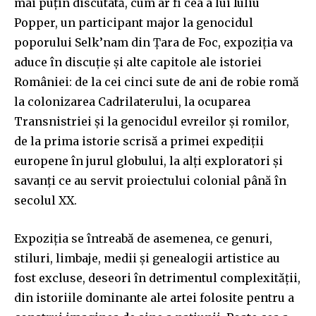
mai puțin discutată, cum ar fi cea a lui Iuliu
Popper, un participant major la genocidul
poporului Selk’nam din Țara de Foc, expoziția va
aduce în discuție și alte capitole ale istoriei
României: de la cei cinci sute de ani de robie romă
la colonizarea Cadrilaterului, la ocuparea
Transnistriei și la genocidul evreilor și romilor,
de la prima istorie scrisă a primei expediții
europene în jurul globului, la alți exploratori și
savanți ce au servit proiectului colonial până în
secolul XX.
Expoziția se întreabă de asemenea, ce genuri,
stiluri, limbaje, medii și genealogii artistice au
fost excluse, deseori în detrimentul complexității,
din istoriile dominante ale artei folosite pentru a