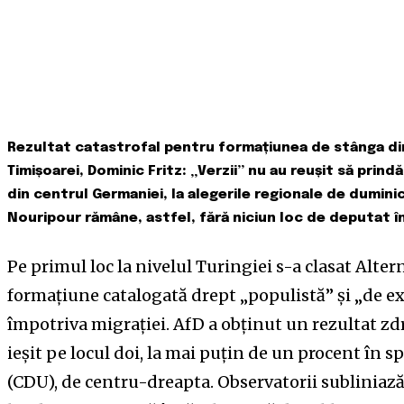
Rezultat catastrofal pentru formațiunea de stânga din
Timișoarei, Dominic Fritz: „Verzii” nu au reușit să prindă
din centrul Germaniei, la alegerile regionale de dumini
Nouripour rămâne, astfel, fără niciun loc de deputat în
Pe primul loc la nivelul Turingiei s-a clasat Alte
formațiune catalogată drept „populistă” și „de e
împotriva migrației. AfD a obținut un rezultat zd
ieșit pe locul doi, la mai puțin de un procent în
(CDU), de centru-dreapta. Observatorii subliniază