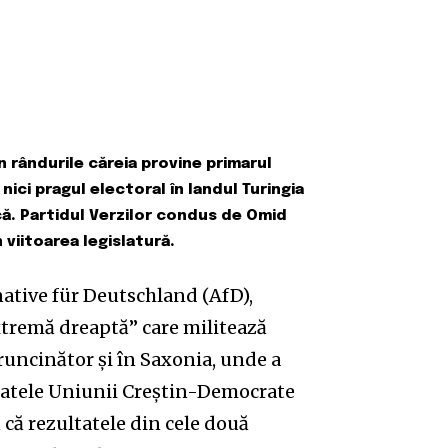
 rândurile căreia provine primarul
 nici pragul electoral în landul Turingia
că. Partidul Verzilor condus de Omid
 viitoarea legislatură.
rnative für Deutschland (AfD),
xtremă dreaptă” care militează
runcinător și în Saxonia, unde a
 spatele Uniunii Creștin-Democrate
 că rezultatele din cele două