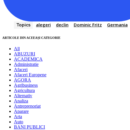
alegeri
declin
Dominic Fritz
Germania
Topics
ARTICOLE DIN ACEEAȘI CATEGORIE
All
ABUZURI
ACADEMICA
Administratie
Afaceri
Afaceri Europene
AGORA
Agribusiness
Agricultura
Alternativ
Analiza
Antreprenoriat
Aparare
Arta
Auto
BANI PUBLICI