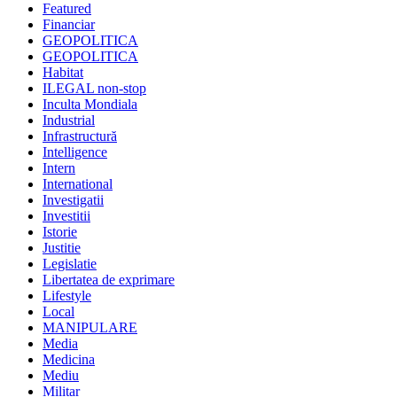
Featured
Financiar
GEOPOLITICA
GEOPOLITICA
Habitat
ILEGAL non-stop
Inculta Mondiala
Industrial
Infrastructură
Intelligence
Intern
International
Investigatii
Investitii
Istorie
Justitie
Legislatie
Libertatea de exprimare
Lifestyle
Local
MANIPULARE
Media
Medicina
Mediu
Militar