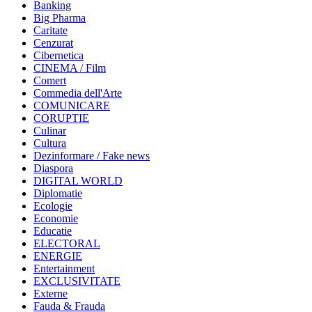
Banking
Big Pharma
Caritate
Cenzurat
Cibernetica
CINEMA / Film
Comert
Commedia dell'Arte
COMUNICARE
CORUPTIE
Culinar
Cultura
Dezinformare / Fake news
Diaspora
DIGITAL WORLD
Diplomatie
Ecologie
Economie
Educatie
ELECTORAL
ENERGIE
Entertainment
EXCLUSIVITATE
Externe
Fauda & Frauda