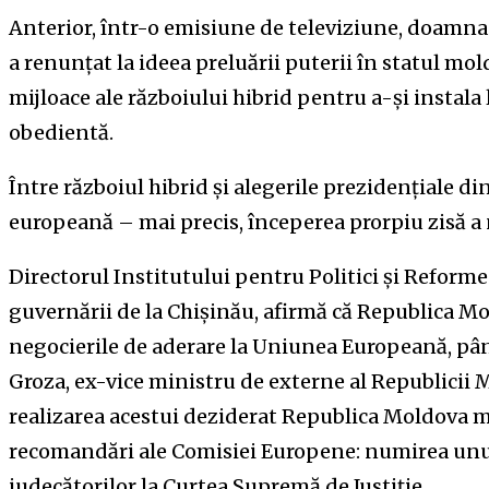
Anterior, într-o emisiune de televiziune, doamna
a renunțat la ideea preluării puterii în statul mol
mijloace ale războiului hibrid pentru a-şi instal
obedientă.
Între războiul hibrid și alegerile prezidențiale d
europeană – mai precis, începerea prorpiu zisă a 
Directorul Institutului pentru Politici și Reform
guvernării de la Chișinău, afirmă că Republica M
negocierile de aderare la Uniunea Europeană, până 
Groza, ex-vice ministru de externe al Republicii 
realizarea acestui deziderat Republica Moldova m
recomandări ale Comisiei Europene: numirea unu
judecătorilor la Curtea Supremă de Justiție.