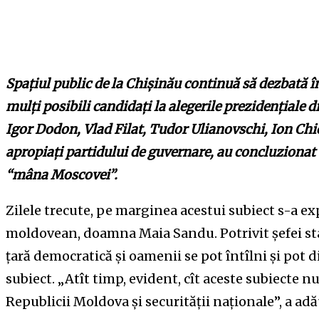
Spațiul public de la Chișinău continuă să dezbată în
mulți posibili candidați la alegerile prezidențiale 
Igor Dodon, Vlad Filat, Tudor Ulianovschi, Ion Chi
apropiați partidului de guvernare, au concluzionat că
“mâna Moscovei”.
Zilele trecute, pe marginea acestui subiect s-a ex
moldovean, doamna Maia Sandu. Potrivit șefei st
țară democratică și oamenii se pot întîlni și pot d
subiect. „Atît timp, evident, cît aceste subiecte n
Republicii Moldova și securității naționale”, a a