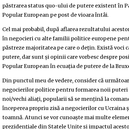
păstrarea status quo-ului de putere existent în 
Popular European pe post de vioara întâi.
Cel mai probabil, după aflarea rezultatului acestor
în negocieri cu alte familii politice europene pent
păstreze majoritatea pe care o dețin. Există voci c
putere, dar sunt și opinii care vorbesc despre pos
Popular European în ecuația de putere de la Bruxe
Din punctul meu de vedere, consider că următoarel
negocierilor politice pentru formarea noii puteri 
noi/vechi aliați, popularii să se mențină la coma
începerea propriu zisă a negocierilor cu Ucraina 
toamnă. Atunci se vor cunoaște mai multe element
prezidențiale din Statele Unite și impactul acesto