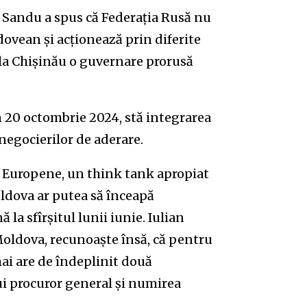
 Sandu a spus că Federația Rusă nu
dovean şi acţionează prin diferite
a la Chişinău o guvernare prorusă
in 20 octombrie 2024, stă integrarea
negocierilor de aderare.
e Europene, un think tank apropiat
oldova ar putea să înceapă
la sfîrșitul lunii iunie. Iulian
Moldova, recunoaște însă, că pentru
ai are de îndeplinit două
i procuror general și numirea