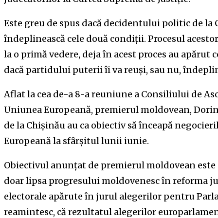
Este greu de spus dacă decidentului politic de la C
îndeplinească cele două condiții. Procesul acestor
la o primă vedere, deja în acest proces au apărut
dacă partidului puterii îi va reuși, sau nu, îndepli
Aflat la cea de-a 8-a reuniune a Consiliului de A
Uniunea Europeană, premierul moldovean, Dorin R
de la Chișinău au ca obiectiv să înceapă negocier
Europeană la sfârșitul lunii iunie.
Obiectivul anunțat de premierul moldovean este u
doar lipsa progresului moldovenesc în reforma jus
electorale apărute în jurul alegerilor pentru Pa
reamintesc, că rezultatul alegerilor europarlam