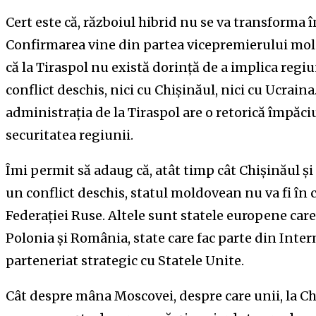
Cert este că, războiul hibrid nu se va transforma î
Confirmarea vine din partea vicepremierului mol
că la Tiraspol nu există dorință de a implica reg
conflict deschis, nici cu Chișinăul, nici cu Ucrain
administrația de la Tiraspol are o retorică împăci
securitatea regiunii.
Îmi permit să adaug că, atât timp cât Chișinăul și 
un conflict deschis, statul moldovean nu va fi în c
Federației Ruse. Altele sunt statele europene care
Polonia și România, state care fac parte din Inte
parteneriat strategic cu Statele Unite.
Cât despre mâna Moscovei, despre care unii, la Ch