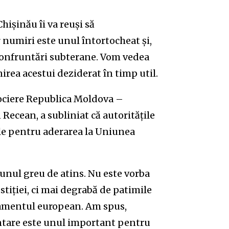
hișinău îi va reuși să
 numiri este unul întortocheat și,
 confruntări subterane. Vom vedea
nirea acestui deziderat în timp util.
sociere Republica Moldova –
ecean, a subliniat că autoritățile
ile pentru aderarea la Uniunea
nul greu de atins. Nu este vorba
tiției, ci mai degrabă de patimile
rlamentul european. Am spus,
entare este unul important pentru