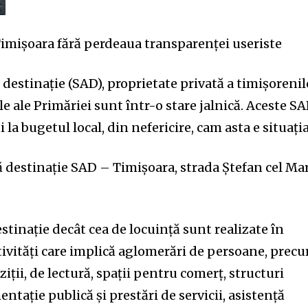
imișoara fără perdeaua transparenței useriste
ă destinație (SAD), proprietate privată a timișorenil
e ale Primăriei sunt într-o stare jalnică. Aceste S
 la bugetul local, din nefericire, cam asta e situația
tă destinație SAD – Timișoara, strada Ștefan cel Mar
estinație decât cea de locuință sunt realizate în
tivități care implică aglomerări de persoane, prec
ziții, de lectură, spații pentru comerț, structuri
mentație publică și prestări de servicii, asistență