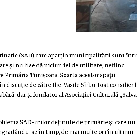
stinație (SAD) care aparțin municipalității sunt înt
e și nu li se dă niciun fel de utilitate, nefiind
e Primăria Timișoara. Soarta acestor spații
 discuție de către Ilie-Vasile Sîrbu, fost consilier 
ără, dar și fondator al Asociației Culturală „Salva
problema SAD-urilor deținute de primărie și care nu
egradându-se în timp, de mai multe ori în ultimii