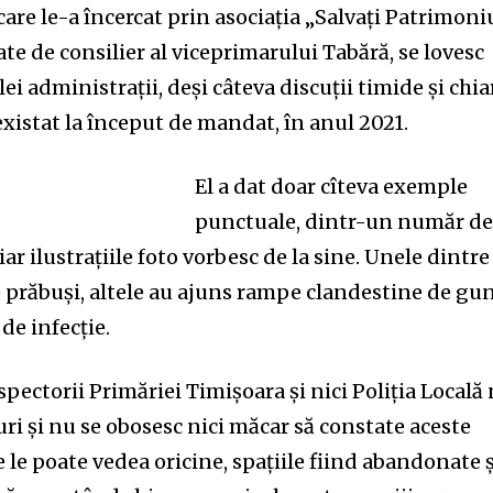
care le-a încercat prin asociația „Salvați Patrimoni
tate de consilier al viceprimarului Tabără, se lovesc
ei administrații, deși câteva discuții timide și chia
xistat la început de mandat, în anul 2021.
El a dat doar cîteva exemple
punctuale, dintr-un număr d
iar ilustrațiile foto vorbesc de la sine. Unele dintre
se prăbuși, altele au ajuns rampe clandestine de gu
de infecție.
spectorii Primăriei Timișoara și nici Poliția Locală
uri și nu se obosesc nici măcar să constate aceste
e le poate vedea oricine, spațiile fiind abandonate ș