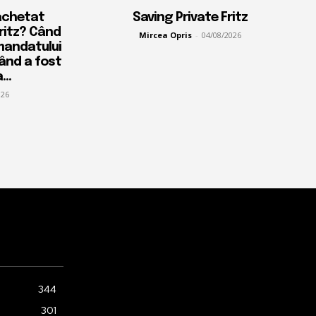
achetat
Saving Private Fritz
Fritz? Când
Mircea Opris
-
04/08/2026
mandatului
când a fost
...
026
344
301