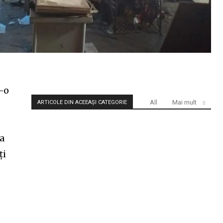
r-o
All
Mai mult
ARTICOLE DIN ACEEAȘI CATEGORIE
la
ți