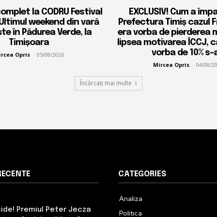
complet la CODRU Festival
EXCLUSIV! Cum a împ
 Ultimul weekend din vară
Prefectura Timiș cazul 
ște în Pădurea Verde, la
era vorba de pierderea 
Timișoara
lipsea motivarea ÎCCJ, 
vorba de 10% s-a
rcea Opris
-
05/08/2026
Mircea Opris
-
04/08/2
Încărcați mai multe
RECENTE
CATEGORIES
Analiza
cide! Premiul Peter Jecza
Politica