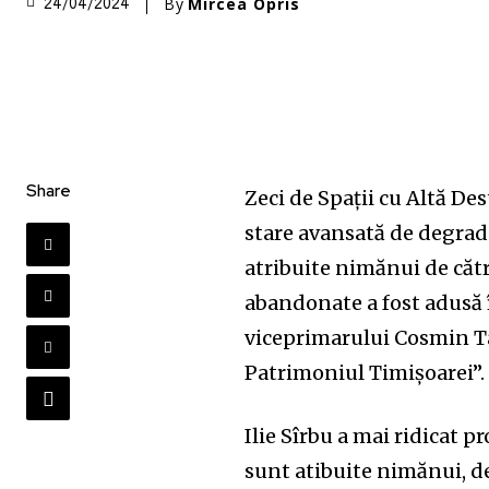
By
Mircea Opris
24/04/2024
Share
Zeci de Spații cu Altă De
stare avansată de degradar
atribuite nimănui de cătr
abandonate a fost adusă în
viceprimarului Cosmin Tab
Patrimoniul Timișoarei”.
Ilie Sîrbu a mai ridicat 
sunt atibuite nimănui, d