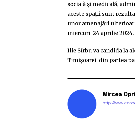
socială și medicală, admi
aceste spații sunt rezulta
unor amenajări ulterioare”
miercuri, 24 aprilie 2024.
Ilie Sîrbu va candida la a
Timișoarei, din partea p
Mircea Opr
http://www.ecopo