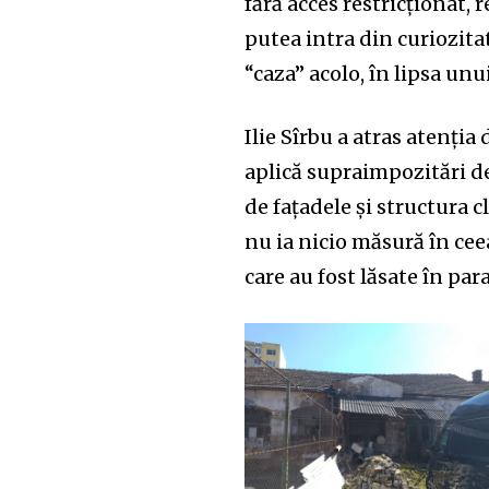
fără acces restricționat,
putea intra din curiozit
“caza” acolo, în lipsa un
Ilie Sîrbu a atras atenția
aplică supraimpozitări de
de fațadele și structura cl
nu ia nicio măsură în ceea
care au fost lăsate în par