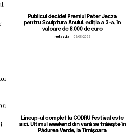
ul
Publicul decide! Premiul Peter Jecza
pentru Sculptura Anului, ediția a 3-a, în
r
valoare de 8.000 de euro
redactia
-
05/08/2026
e
noi
 nu
Lineup-ul complet la CODRU Festival este
i
aici. Ultimul weekend din vară se trăiește în
Pădurea Verde, la Timișoara