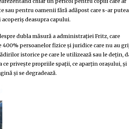
 reărezentând chiar un pericol pentru copiii care ar
ate sau pentru oamenii fără adăpost care s-ar putea
ui acoperiș deasupra capului.
 despre dubla măsură a administrației Fritz, care
 400% persoanelor fizice și juridice care nu au gri
ădirilor istorice pe care le utilizează sau le dețin, d
 ce privește propriile spații, ce aparțin orașului, și
agină și se degradează.