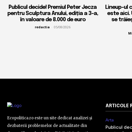
Publicul decide! Premiul Peter Jecza
Lineup-ul 
pentru Sculptura Anului, ediția a 3-a,
este aici.
în valoare de 8.000 de euro
se trăie
redactia
-
05/08/2026
Mi
ARTICOLE 
Ecopolitica.ro este un site dedicat analizei și
Arta
dezbaterii problemelor de actualitate din
Publicul de