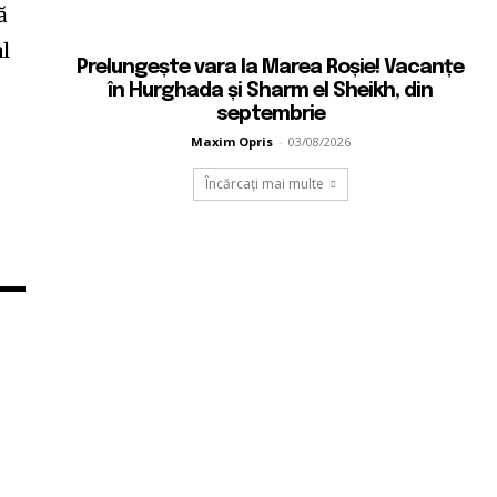
ă
al
Prelungește vara la Marea Roșie! Vacanțe
în Hurghada și Sharm el Sheikh, din
septembrie
Maxim Opris
-
03/08/2026
Încărcați mai multe