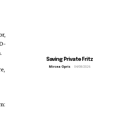
or,
AD-
.
Saving Private Fritz
Mircea Opris
-
04/08/2026
e,
um: