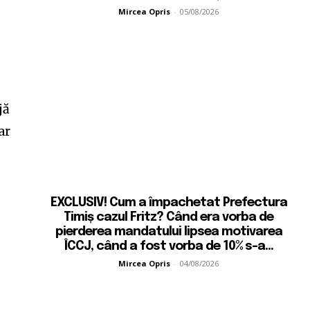
Mircea Opris
-
05/08/2026
jă
ar
EXCLUSIV! Cum a împachetat Prefectura
Timiș cazul Fritz? Când era vorba de
pierderea mandatului lipsea motivarea
ÎCCJ, când a fost vorba de 10% s-a...
Mircea Opris
-
04/08/2026