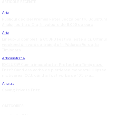
ARTICOLE RECENTE
Arta
Publicul decide! Premiul Peter Jecza pentru Sculptura
Anului, ediția a 3-a, în valoare de 8.000 de euro
Arta
Lineup-ul complet la CODRU Festival este aici. Ultimul
weekend din vară se trăiește în Pădurea Verde, la
Timișoara
Administratie
EXCLUSIV! Cum a împachetat Prefectura Timiș cazul
Fritz? Când era vorba de pierderea mandatului lipsea
motivarea ÎCCJ, când a fost vorba de 10% s-a...
Analiza
Saving Private Fritz
CATEGORIES