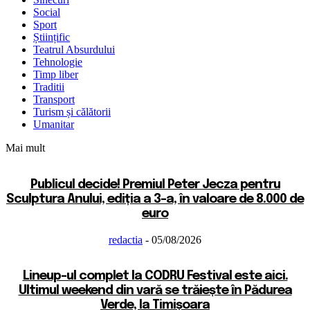
Social
Sport
Științific
Teatrul Absurdului
Tehnologie
Timp liber
Traditii
Transport
Turism și călătorii
Umanitar
Mai mult
Publicul decide! Premiul Peter Jecza pentru
Sculptura Anului, ediția a 3-a, în valoare de 8.000 de
euro
redactia
-
05/08/2026
Lineup-ul complet la CODRU Festival este aici.
Ultimul weekend din vară se trăiește în Pădurea
Verde, la Timișoara