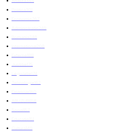
Analiza
344
Politica
301
Economie
267
Administratie
249
Romania
248
International
208
Externe
188
Justitie
175
Legislatie
174
Tehnologie
162
Financiar
160
ABUZURI
158
Social
157
Educatie
151
Cultura
149