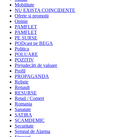
Mobilitate
NU EXISTA COINCIDENTE
Oferte si promotii
Opinie
PAMFLET
PAMFLET
PE SURSE
PODcast pe BEGA
Politica
POLUARE
POZITIV
Prejudecăți de valoare
Profil
PROPAGANDA
Religie
Renault
RESURSE
Retail / Comert
Romania
Sanatate
SATIRA
SCAMDEMIC
Securitate
Semnal de Alarma
Sinecuri