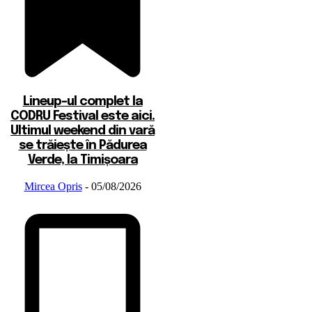
Lineup-ul complet la
CODRU Festival este aici.
Ultimul weekend din vară
se trăiește în Pădurea
Verde, la Timișoara
Mircea Opris
-
05/08/2026