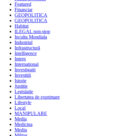
Featured
Financiar
GEOPOLITICA
GEOPOLITICA
Habitat
ILEGAL non-stop
Inculta Mondiala
Industrial
Infrastructură
Intelligence
Intern
International
Investigatii
Investitii
Istorie
Justitie
Legislatie
Libertatea de exprimare
Lifestyle
Local
MANIPULARE
Media
Medicina
Mediu
Militar