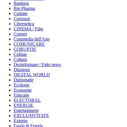
Banking
Big Pharma
Caritate
Cenzurat
Cibernetica
CINEMA / Film
Comert
Commedia dell'Arte
COMUNICARE
CORUPTIE
Culinar
Cultura
Dezinformare / Fake news
Diaspora
DIGITAL WORLD
Diplomatie
Ecologie
Economie
Educatie
ELECTORAL
ENERGIE
Entertainment
EXCLUSIVITATE
Externe
Fauda & Frauda