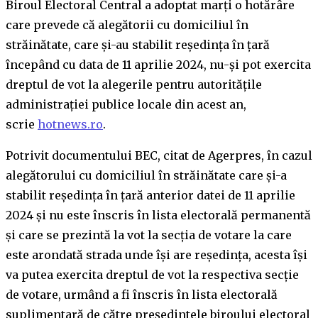
Biroul Electoral Central a adoptat marţi o hotărâre
care prevede că alegătorii cu domiciliul în
străinătate, care şi-au stabilit reşedinţa în ţară
începând cu data de 11 aprilie 2024, nu-şi pot exercita
dreptul de vot la alegerile pentru autorităţile
administraţiei publice locale din acest an,
scrie
hotnews.ro
.
Potrivit documentului BEC, citat de Agerpres, în cazul
alegătorului cu domiciliul în străinătate care şi-a
stabilit reşedinţa în ţară anterior datei de 11 aprilie
2024 şi nu este înscris în lista electorală permanentă
şi care se prezintă la vot la secţia de votare la care
este arondată strada unde îşi are reşedinţa, acesta îşi
va putea exercita dreptul de vot la respectiva secţie
de votare, urmând a fi înscris în lista electorală
suplimentară de către preşedintele biroului electoral