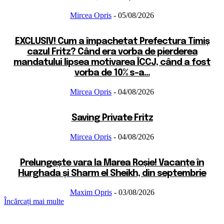
Mircea Opris
-
05/08/2026
EXCLUSIV! Cum a împachetat Prefectura Timiș
cazul Fritz? Când era vorba de pierderea
mandatului lipsea motivarea ÎCCJ, când a fost
vorba de 10% s-a...
Mircea Opris
-
04/08/2026
Saving Private Fritz
Mircea Opris
-
04/08/2026
Prelungește vara la Marea Roșie! Vacanțe în
Hurghada și Sharm el Sheikh, din septembrie
Maxim Opris
-
03/08/2026
Încărcați mai multe