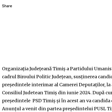
Share
Organizaţia Judeţeană Timiș a Partidului Umanist 
cadrul Biroului Politic Judeţean, susţinerea candi
preşedintele interimar al Camerei Deputaților, la
Consiliul Judetean Timiș din iunie 2024. După cu
președintele PSD Timiș și în acest an va candida
Anunțul a venit din partea președintelui PUSL Tim