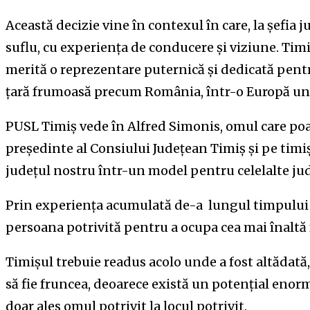
Această decizie vine în contexul în care, la șefia 
suflu, cu experiența de conducere și viziune. Tim
merită o reprezentare puternică şi dedicată pentr
țară frumoasă precum România, într-o Europă uni
PUSL Timiș vede în Alfred Simonis, omul care poa
președinte al Consiului Județean Timiș și pe timi
județul nostru într-un model pentru celelalte jud
Prin experiența acumulată de-a lungul timpului l
persoana potrivită pentru a ocupa cea mai înaltă 
Timișul trebuie readus acolo unde a fost altădată, s
să fie fruncea, deoarece există un potențial enor
doar ales omul potrivit la locul potrivit.