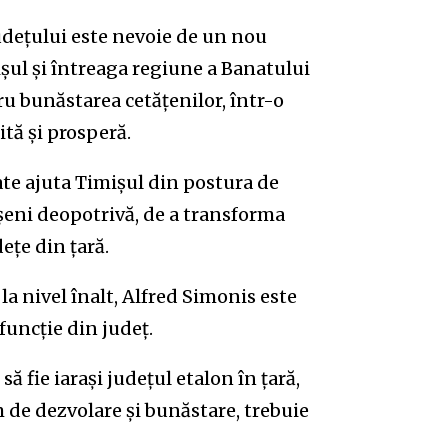
județului este nevoie de un nou
ișul şi întreaga regiune a Banatului
u bunăstarea cetățenilor, într-o
tă și prosperă.
te ajuta Timișul din postura de
șeni deopotrivă, de a transforma
ețe din țară.
a nivel înalt, Alfred Simonis este
funcție din județ.
ă fie iarași județul etalon în țară,
m de dezvolare și bunăstare, trebuie