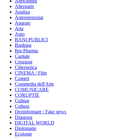
Agricultura
Alternativ
Analiza
Antreprenoriat
Aparare
Arta
Auto
BANI PUBLICI
Banking
Big Pharma
Caritate
Cenzurat
Cibernetica
CINEMA / Film
Comert
Commedia dell'Arte
COMUNICARE
CORUPTIE
Culinar
Cultura
Dezinformare / Fake news
Diaspora
DIGITAL WORLD
Diplomatie
Ecologie