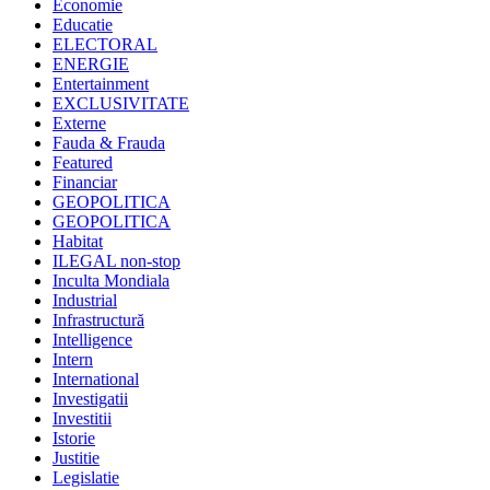
Economie
Educatie
ELECTORAL
ENERGIE
Entertainment
EXCLUSIVITATE
Externe
Fauda & Frauda
Featured
Financiar
GEOPOLITICA
GEOPOLITICA
Habitat
ILEGAL non-stop
Inculta Mondiala
Industrial
Infrastructură
Intelligence
Intern
International
Investigatii
Investitii
Istorie
Justitie
Legislatie