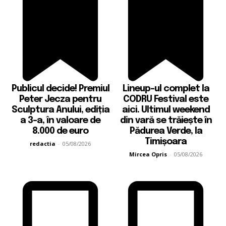
Publicul decide! Premiul
Lineup-ul complet la
Peter Jecza pentru
CODRU Festival este
Sculptura Anului, ediția
aici. Ultimul weekend
a 3-a, în valoare de
din vară se trăiește în
8.000 de euro
Pădurea Verde, la
Timișoara
redactia
-
05/08/2026
Mircea Opris
-
05/08/2026