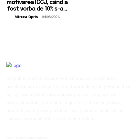
motivarea ÎCCJ, când a
fost vorba de 10% s-a...
Mircea Opris
-
04/08/2026
Ecopolitica.ro este un site dedicat analizei și dezbaterii
problemelor de actualitate din domeniile ecologiei și politicii.
Aici găsești articole, interviuri și opinii care explorează
intersecția dintre mediul înconjurător și deciziile politice,
punând accent pe impactul pe care politicile publice le au
asupra sustenabilității și protecției mediului.
ARTICOLE RECENTE