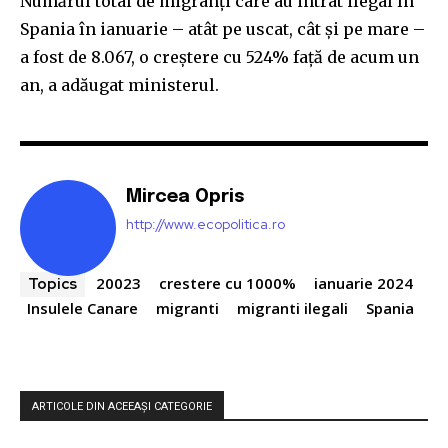
Numărul total de migranți care au intrat ilegal în
Spania în ianuarie – atât pe uscat, cât și pe mare –
a fost de 8.067, o creștere cu 524% față de acum un
an, a adăugat ministerul.
Mircea Opris
http://www.ecopolitica.ro
20023
crestere cu 1000%
ianuarie 2024
Topics
Insulele Canare
migranti
migranti ilegali
Spania
ARTICOLE DIN ACEEAȘI CATEGORIE