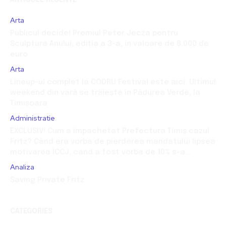
Arta
Publicul decide! Premiul Peter Jecza pentru
Sculptura Anului, ediția a 3-a, în valoare de 8.000 de
euro
Arta
Lineup-ul complet la CODRU Festival este aici. Ultimul
weekend din vară se trăiește în Pădurea Verde, la
Timișoara
Administratie
EXCLUSIV! Cum a împachetat Prefectura Timiș cazul
Fritz? Când era vorba de pierderea mandatului lipsea
motivarea ÎCCJ, când a fost vorba de 10% s-a...
Analiza
Saving Private Fritz
CATEGORIES