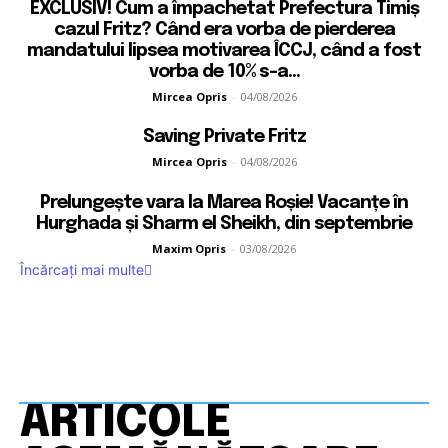
EXCLUSIV! Cum a împachetat Prefectura Timiș
cazul Fritz? Când era vorba de pierderea
mandatului lipsea motivarea ÎCCJ, când a fost
vorba de 10% s-a...
Mircea Opris
-
04/08/2026
Saving Private Fritz
Mircea Opris
-
04/08/2026
Prelungește vara la Marea Roșie! Vacanțe în
Hurghada și Sharm el Sheikh, din septembrie
Maxim Opris
-
03/08/2026
Încărcați mai multe
ARTICOLE