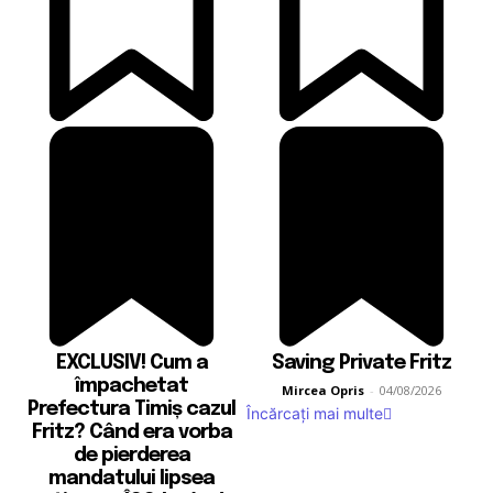
EXCLUSIV! Cum a
Saving Private Fritz
împachetat
Mircea Opris
-
04/08/2026
Prefectura Timiș cazul
Încărcați mai multe
Fritz? Când era vorba
de pierderea
mandatului lipsea